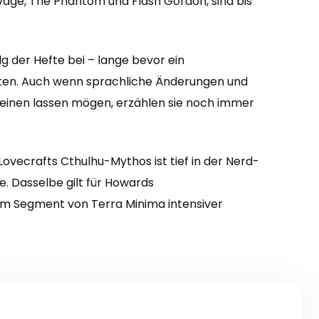
age, The Phantom und Flash Gordon, sind bis
g der Hefte bei – lange bevor ein
ubten. Auch wenn sprachliche Änderungen und
heinen lassen mögen, erzählen sie noch immer
vecrafts Cthulhu-Mythos ist tief in der Nerd-
e. Dasselbe gilt für Howards
em Segment von Terra Minima intensiver