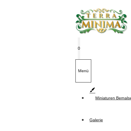
Zum
Inhalt
springen
0
Menü
Miniaturen Bemals
Galerie