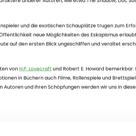
haraktere anderer Autoren, wie etwa The Shadow, Doc Sav
nspieler und die exotischen Schauplätze trugen zum Erfol
 Öffentlichkeit neue Möglichkeiten des Eskapismus erla
te auf den ersten Blick ungeschliffen und veraltet ersc
iten von
H.P. Lovecraft
und Robert E. Howard bemerkbar. Lo
ionen in Büchern auch Filme, Rollenspiele und Brettspiel
 Autoren und ihren Schöpfungen werden wir uns in dies