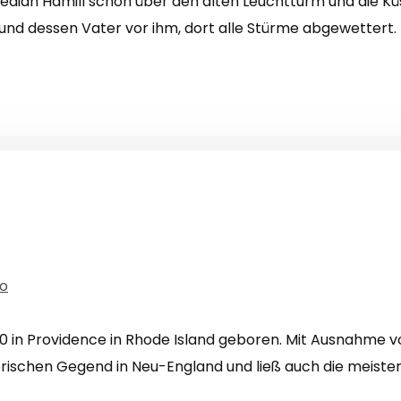
bediah Hamill schon über den alten Leuchtturm und die K
, und dessen Vater vor ihm, dort alle Stürme abgewettert
o
90 in Providence in Rhode Island geboren. Mit Ausnahme v
rischen Gegend in Neu-England und ließ auch die meisten