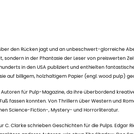
er über den Rücken jagt und an unbeschwert-glorreiche Ab
tt, sondern in der Phantasie der Leser von preiswerten Z
hunderts in den USA publiziert und enthielten fantastisch
e auf billigem, holzhaltigem Papier (engl. wood pulp) ge
utoren für Pulp-Magazine, da ihre überbordend kreative
 Fuß fassen konnten. Von Thrillern über Western und Roma
hen Science-Fiction-, Mystery- und Horrorliteratur.
hur C. Clarke schrieben Geschichten für die Pulps. Edgar