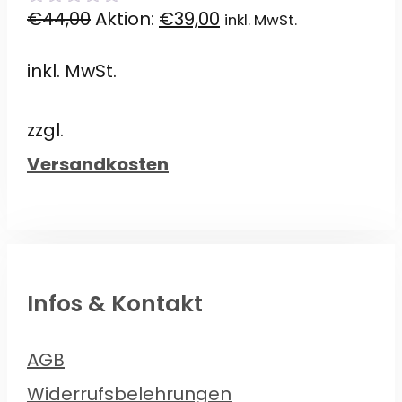
Ursprünglicher
Aktueller
€
44,00
Aktion:
€
39,00
inkl. MwSt.
0
von
Preis
Preis
5
inkl. MwSt.
war:
ist:
€44,00
€39,00.
zzgl.
Versandkosten
Infos & Kontakt
AGB
Widerrufsbelehrungen