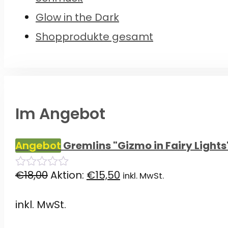
Glow in the Dark
Shopprodukte gesamt
Im Angebot
Angebot
Gremlins "Gizmo in Fairy Light
Ursprünglicher
Aktueller
€
18,00
Aktion:
€
15,50
inkl. MwSt.
0
von
Preis
Preis
5
inkl. MwSt.
war:
ist: