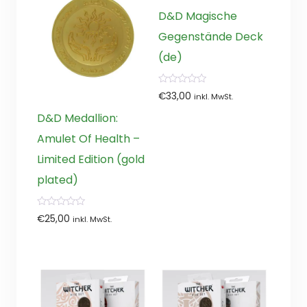
D&D Magische
Gegenstände Deck
(de)
0
€
33,00
inkl. MwSt.
von
5
D&D Medallion:
Amulet Of Health –
Limited Edition (gold
plated)
0
€
25,00
inkl. MwSt.
von
5