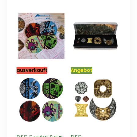
ausverkauft
Angebot
D&D Coaster Set –
D&D