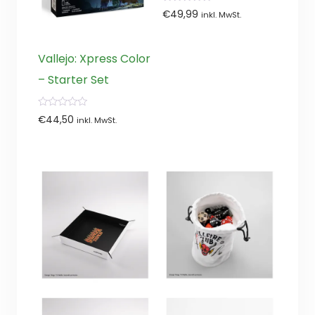
0
€
49,99
inkl. MwSt.
von
5
Vallejo: Xpress Color
– Starter Set
0
€
44,50
inkl. MwSt.
von
5