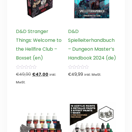
D&D Stranger
D&D
Things: Welcome to
Spielleiterhandbuch
the Hellfire Club –
– Dungeon Master’s
Boxset (en)
Handbook 2024 (de)
0
0
Ursprünglicher
Aktueller
€
49,90
€
47,00
€
49,99
inkl.
inkl. MwSt.
von
von
5
5
Preis
Preis
MwSt.
war:
ist:
€49,90
€47,00.