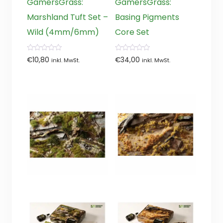
GamersGrass:
GamersGrass:
Marshland Tuft Set –
Basing Pigments
Wild (4mm/6mm)
Core Set
0
0
€
10,80
€
34,00
inkl. MwSt.
inkl. MwSt.
von
von
5
5