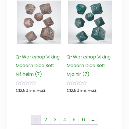
Q-Workshop Viking
Q-Workshop Viking
Modern Dice Set:
Modern Dice Set:
Niflheim (7)
Mjolnir (7)
0
0
€
12,80
€
12,80
inkl. MwSt.
inkl. MwSt.
von
von
5
5
1
2
3
4
5
6
→