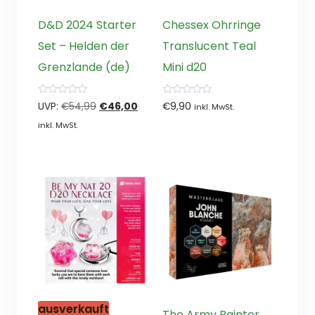
D&D 2024 Starter
Chessex Ohrringe
Set – Helden der
Translucent Teal
Grenzlande (de)
Mini d20
0
0
Ursprünglicher
Aktueller
UVP:
€
54,99
€
46,00
€
9,90
inkl. MwSt.
von
von
5
5
Preis
Preis
inkl. MwSt.
war:
ist:
€54,99
€46,00.
ausverkauft
The Army Painter