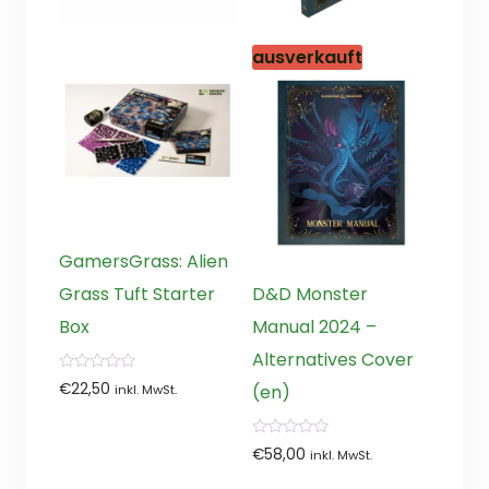
ausverkauft
GamersGrass: Alien
Grass Tuft Starter
D&D Monster
Box
Manual 2024 –
Alternatives Cover
0
€
22,50
(en)
inkl. MwSt.
von
5
0
€
58,00
inkl. MwSt.
von
5