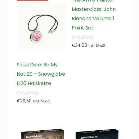
Masterclass: John
Blanche Volume 1
Paint Set
0
€
34,00
inkl. MwSt.
von
5
Sirius Dice: Be My
Nat 20 – Snowglobe
D20 Halskette
0
€
29,50
inkl. MwSt.
von
5