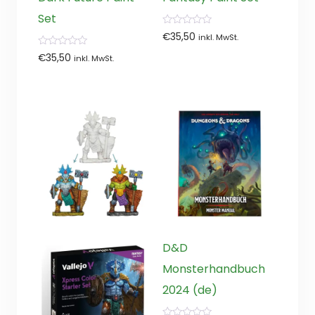
Set
0
€
35,50
inkl. MwSt.
von
5
0
€
35,50
inkl. MwSt.
von
5
D&D
Monsterhandbuch
2024 (de)