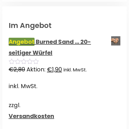
Im Angebot
Angebot
Burned Sand ... 20-
seitiger Würfel
Ursprünglicher
Aktueller
€
2,80
Aktion:
€
1,90
inkl. MwSt.
0
von
Preis
Preis
5
inkl. MwSt.
war:
ist:
€2,80
€1,90.
zzgl.
Versandkosten