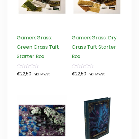
GamersGrass:
GamersGrass: Dry
Green Grass Tuft
Grass Tuft Starter
Starter Box
Box
0
0
€
22,50
€
22,50
inkl. MwSt.
inkl. MwSt.
von
von
5
5