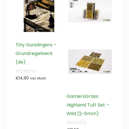
Tiny Gunslingers –
Grundregelwerk
(de)
0
€
14,90
inkl. MwSt.
von
5
GamersGrass:
Highland Tuft Set –
Wild (2-6mm)
0