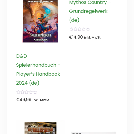
Mythos Country –
Grundregelwerk
(de)
0
€
14,90
inkl. MwSt.
von
5
D&D
Spielerhandbuch –
Player’s Handbook
2024 (de)
0
€
49,99
inkl. MwSt.
von
5