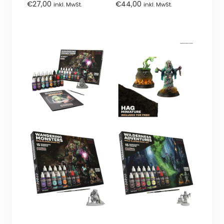
0
0
€
27,00
€
44,00
inkl. MwSt.
inkl. MwSt.
von
von
5
5