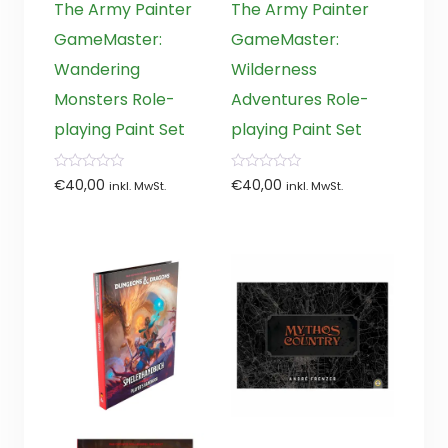
The Army Painter
The Army Painter
GameMaster:
GameMaster:
Wandering
Wilderness
Monsters Role-
Adventures Role-
playing Paint Set
playing Paint Set
0
0
€
40,00
€
40,00
inkl. MwSt.
inkl. MwSt.
von
von
5
5