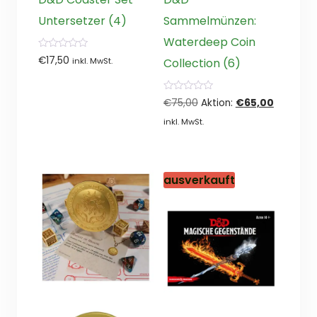
Untersetzer (4)
Sammelmünzen:
Waterdeep Coin
0
€
17,50
Collection (6)
inkl. MwSt.
von
5
0
Ursprünglicher
Aktueller
€
75,00
Aktion:
€
65,00
von
5
Preis
Preis
inkl. MwSt.
war:
ist:
€75,00
€65,00.
ausverkauft