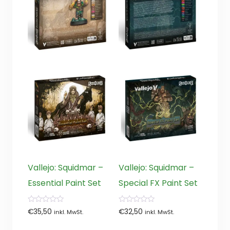
Vallejo: Squidmar –
Vallejo: Squidmar –
Essential Paint Set
Special FX Paint Set
0
0
€
35,50
€
32,50
inkl. MwSt.
inkl. MwSt.
von
von
5
5