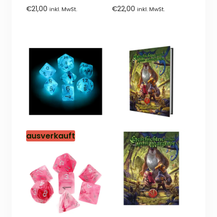
0
0
€
21,00
€
22,00
inkl. MwSt.
inkl. MwSt.
von
von
5
5
ausverkauft