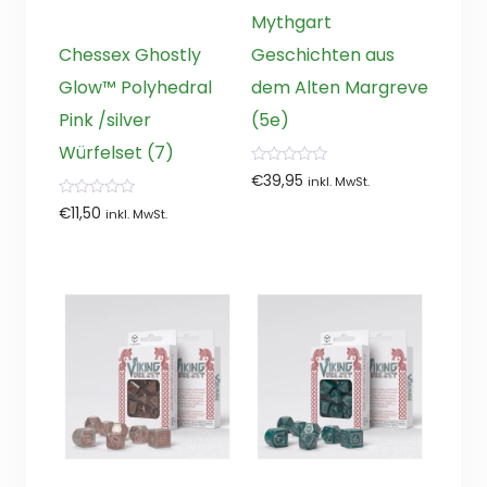
Mythgart
Chessex Ghostly
Geschichten aus
Glow™ Polyhedral
dem Alten Margreve
Pink /silver
(5e)
Würfelset (7)
0
€
39,95
inkl. MwSt.
von
5
0
€
11,50
inkl. MwSt.
von
5