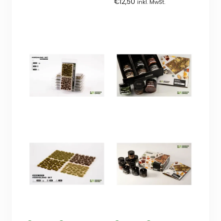
€
12,50
inkl. MwSt.
von
5