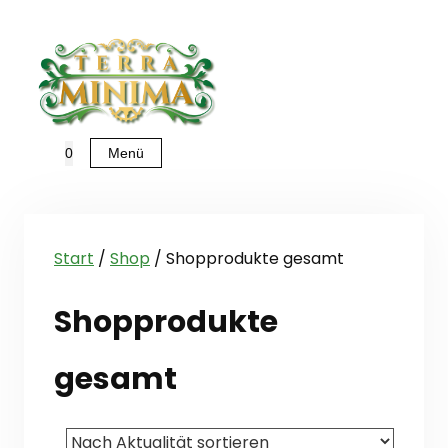
Zum
Inhalt
springen
Menü
0
Start
/
Shop
/ Shopprodukte gesamt
Shopprodukte
gesamt