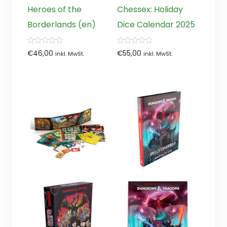
Heroes of the
Chessex: Holiday
Borderlands (en)
Dice Calendar 2025
0
0
€
46,00
€
55,00
inkl. MwSt.
inkl. MwSt.
von
von
5
5