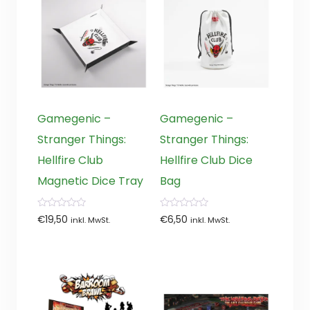
Gamegenic –
Gamegenic –
Stranger Things:
Stranger Things:
Hellfire Club
Hellfire Club Dice
Magnetic Dice Tray
Bag
0
0
€
19,50
€
6,50
inkl. MwSt.
inkl. MwSt.
von
von
5
5