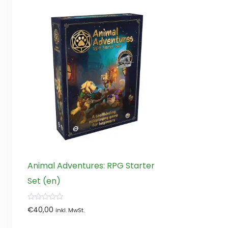
Animal Adventures: RPG Starter
Set (en)
0
€
40,00
inkl. MwSt.
von
5