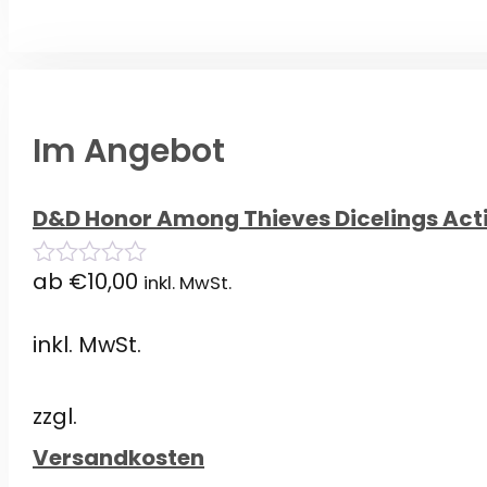
Im Angebot
D&D Honor Among Thieves Dicelings Act
ab
€
10,00
inkl. MwSt.
0
von
5
inkl. MwSt.
zzgl.
Versandkosten