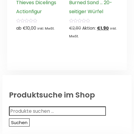
Thieves Dicelings
Burned Sand … 20-
Actionfigur
seitiger Würfel
0
0
Ursprünglicher
Aktueller
ab
€
10,00
€
2,80
Aktion:
€
1,90
inkl. MwSt.
inkl.
von
von
5
5
Preis
Preis
MwSt.
war:
ist:
€2,80
€1,90.
Produktsuche im Shop
Suchen
nach:
Suchen