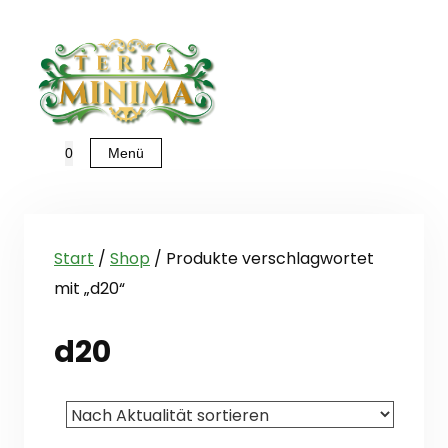
Zum
Inhalt
springen
Menü
0
Start
/
Shop
/ Produkte verschlagwortet
mit „d20“
d20