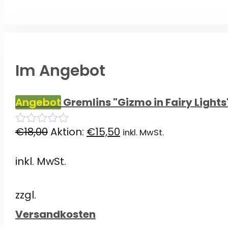
Im Angebot
Angebot
Gremlins "Gizmo in Fairy Light
Ursprünglicher
Aktueller
€
18,00
Aktion:
€
15,50
inkl. MwSt.
0
von
Preis
Preis
5
inkl. MwSt.
war:
ist:
€18,00
€15,50.
zzgl.
Versandkosten