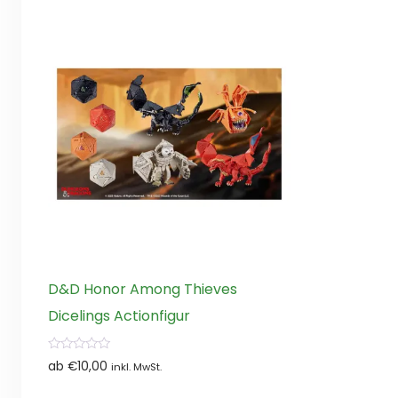
D&D Honor Among Thieves
Dicelings Actionfigur
0
ab
€
10,00
inkl. MwSt.
von
5