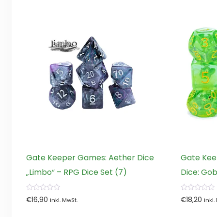
Gate Keeper Games: Aether Dice
Gate Kee
„Limbo“ – RPG Dice Set (7)
Dice: Gob
0
0
€
16,90
€
18,20
inkl. MwSt.
inkl.
von
von
5
5