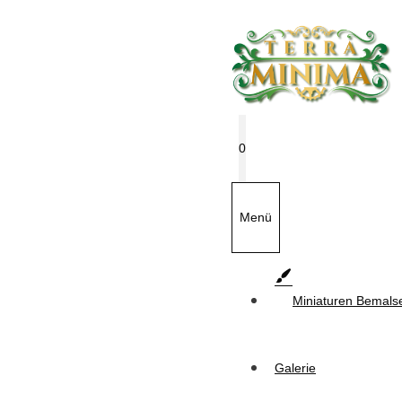
Zum
Inhalt
springen
0
Menü
Miniaturen Bemals
Galerie