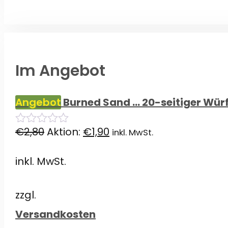
Im Angebot
Angebot
Burned Sand ... 20-seitiger Würf
Ursprünglicher
Aktueller
€
2,80
Aktion:
€
1,90
inkl. MwSt.
0
von
Preis
Preis
5
inkl. MwSt.
war:
ist:
€2,80
€1,90.
zzgl.
Versandkosten