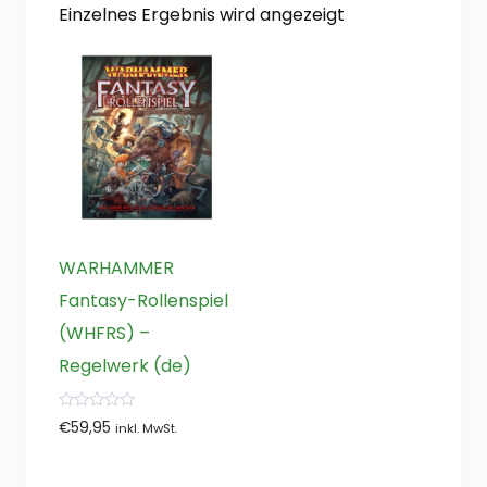
Einzelnes Ergebnis wird angezeigt
WARHAMMER
Fantasy-Rollenspiel
(WHFRS) –
Regelwerk (de)
0
€
59,95
inkl. MwSt.
von
5