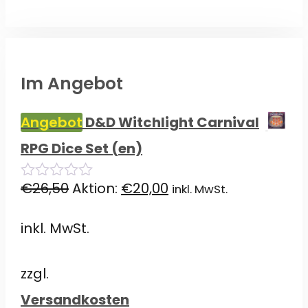
Im Angebot
Angebot
D&D Witchlight Carnival
RPG Dice Set (en)
Ursprünglicher
Aktueller
€
26,50
Aktion:
€
20,00
inkl. MwSt.
0
von
Preis
Preis
5
inkl. MwSt.
war:
ist:
€26,50
€20,00.
zzgl.
Versandkosten