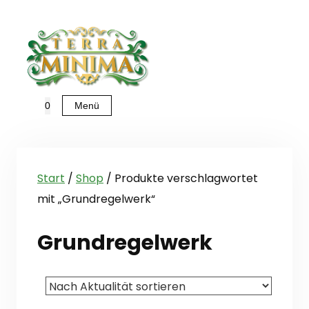
Zum
Inhalt
springen
Menü
0
Start
/
Shop
/ Produkte verschlagwortet
mit „Grundregelwerk“
Grundregelwerk