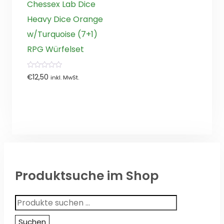
Chessex Lab Dice
Heavy Dice Orange
w/Turquoise (7+1)
RPG Würfelset
0
€
12,50
inkl. MwSt.
von
5
Produktsuche im Shop
Suchen
nach:
Suchen