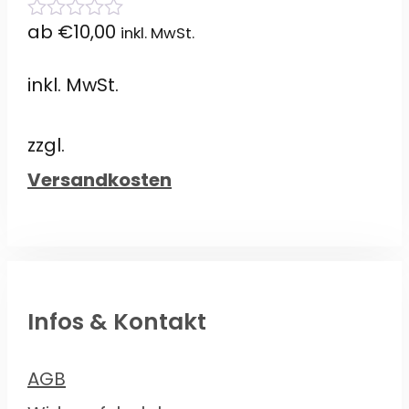
ab
€
10,00
inkl. MwSt.
0
von
5
inkl. MwSt.
zzgl.
Versandkosten
Infos & Kontakt
AGB