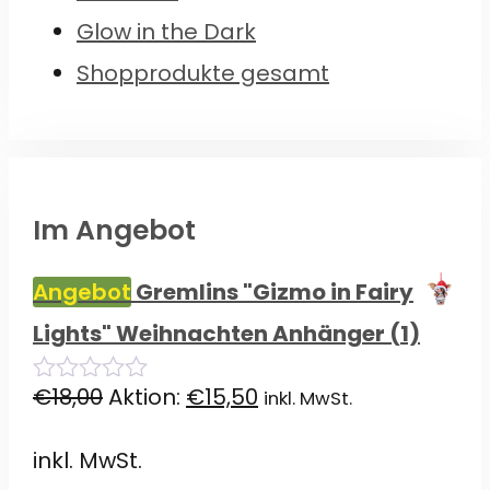
Glow in the Dark
Shopprodukte gesamt
Im Angebot
Angebot
Gremlins "Gizmo in Fairy
Lights" Weihnachten Anhänger (1)
Ursprünglicher
Aktueller
€
18,00
Aktion:
€
15,50
inkl. MwSt.
0
von
Preis
Preis
5
inkl. MwSt.
war:
ist: