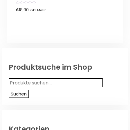
0
€
18,90
inkl. MwSt.
von
5
Produktsuche im Shop
Suchen
nach:
Suchen
Kategorien