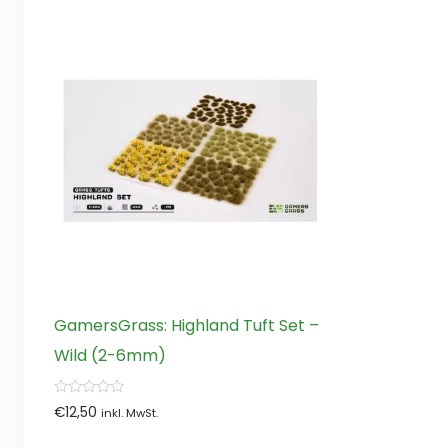
GamersGrass: Highland Tuft Set –
Wild (2-6mm)
0
€
12,50
inkl. MwSt.
von
5