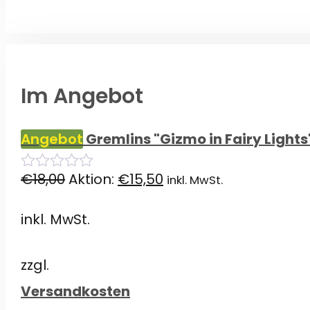
Im Angebot
Angebot
Gremlins "Gizmo in Fairy Light
Ursprünglicher
Aktueller
€
18,00
Aktion:
€
15,50
inkl. MwSt.
0
von
Preis
Preis
5
inkl. MwSt.
war:
ist:
€18,00
€15,50.
zzgl.
Versandkosten