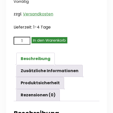
Vorrätig
zzgl.
Versandkosten
Lieferzeit:
1-4 Tage
Steamforged
In den Warenkorb
Games
Epic
Beschreibung
Encounters:
Labyrinth
Zusätzliche Informationen
of
Produktsicherheit
the
Goblin
Rezensionen (0)
Tsar
(en)