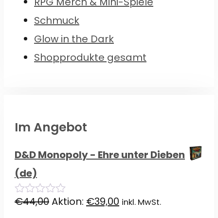
RPG Merch & Mini-Spiele
Schmuck
Glow in the Dark
Shopprodukte gesamt
Im Angebot
D&D Monopoly - Ehre unter Dieben
(de)
Ursprünglicher
Aktueller
€
44,00
Aktion:
€
39,00
inkl. MwSt.
0
von