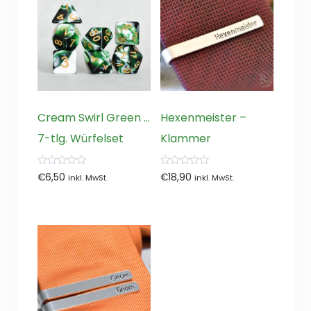
Cream Swirl Green …
Hexenmeister –
7-tlg. Würfelset
Klammer
0
0
€
6,50
€
18,90
inkl. MwSt.
inkl. MwSt.
von
von
5
5