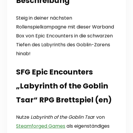
Beschreibung
Menge
Steig in deiner nächsten
Rollenspielkampagne mit dieser Warband
Box von Epic Encounters in die schwarzen
Tiefen des Labyrinths des Goblin-Zarens
hinab!
SFG Epic Encounters
„Labyrinth of the Goblin
Tsar“ RPG Brettspiel (en)
Nutze
Labyrinth of the Goblin Tsa
r von
Steamforged Games
als eigenständiges