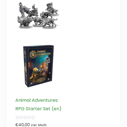
Animal Adventures:
RPG Starter Set (en)
0
€
40,00
inkl. MwSt.
von