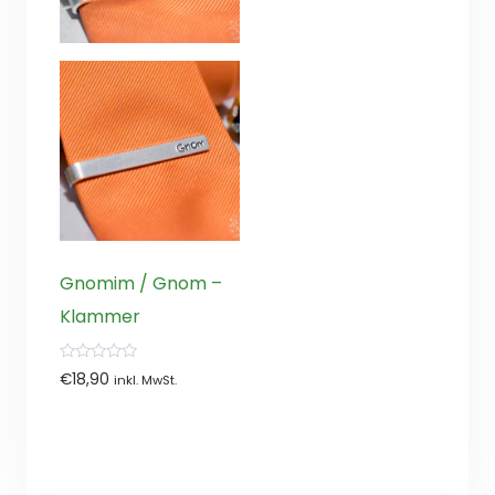
Gnomim / Gnom –
Klammer
0
€
18,90
inkl. MwSt.
von
5