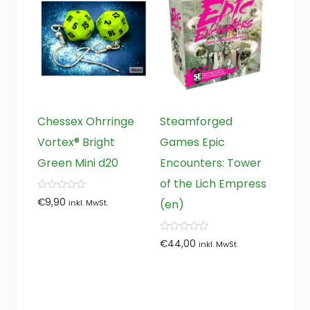
Chessex Ohrringe
Steamforged
Vortex® Bright
Games Epic
Green Mini d20
Encounters: Tower
of the Lich Empress
0
€
9,90
(en)
inkl. MwSt.
von
5
0
€
44,00
inkl. MwSt.
von
5