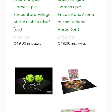
Games Epic
Games Epic
Encounters: Village
Encounters: Arena
of the Goblin Chief
of the Undead
(en)
Horde (en)
0
0
€
49,00
€
49,00
inkl. MwSt.
inkl. MwSt.
von
von
5
5