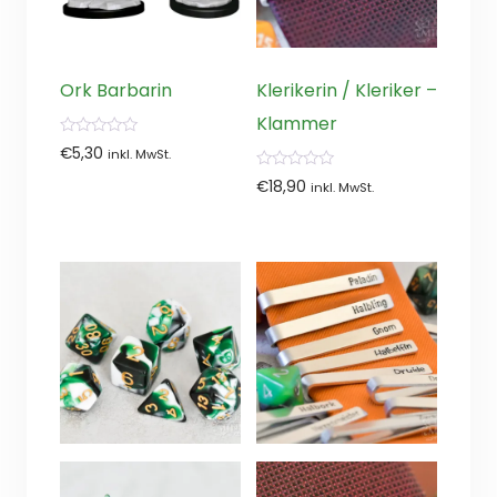
Ork Barbarin
Klerikerin / Kleriker –
Klammer
0
€
5,30
inkl. MwSt.
von
5
0
€
18,90
inkl. MwSt.
von
5