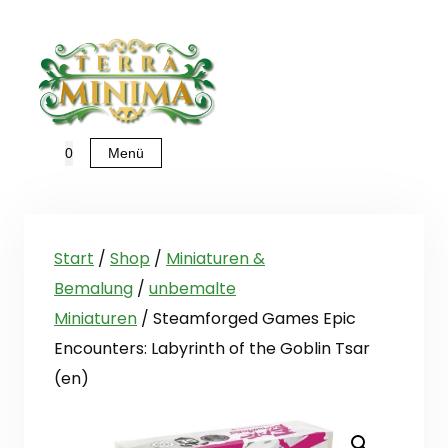
Zum
Inhalt
springen
Menü
0
Start
/
Shop
/
Miniaturen &
Bemalung
/
unbemalte
Miniaturen
/ Steamforged Games Epic
Encounters: Labyrinth of the Goblin Tsar
(en)