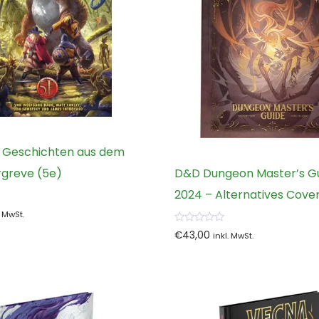
 Geschichten aus dem
rgreve (5e)
D&D Dungeon Master’s G
2024 – Alternatives Cove
. MwSt.
0
€
43,00
inkl. MwSt.
von
5