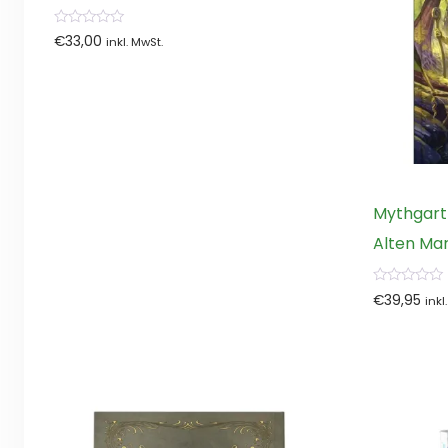
0
€
33,00
inkl. MwSt.
von
5
Mythgart
Alten Ma
0
€
39,95
inkl
von
5