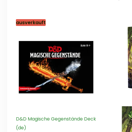
von
5
ausverkauft
D&D Magische Gegenstände Deck
(de)