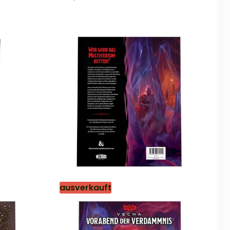
von
5
ausverkauft