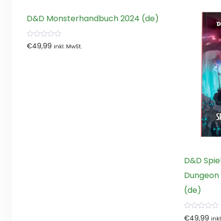
D&D Monsterhandbuch 2024 (de)
0
€
49,99
inkl. MwSt.
von
5
D&D Spie
Dungeon 
(de)
0
€
49,99
ink