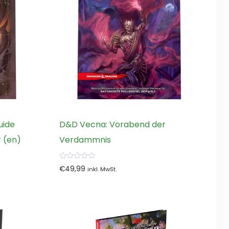
uide
D&D Vecna: Vorabend der
r (en)
Verdammnis
0
€
49,99
inkl. MwSt.
von
5