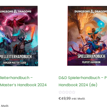
lleiterhandbuch –
D&D Spielerhandbuch – P
Master’s Handbook 2024
Handbook 2024 (de)
0
€
49,99
inkl. MwSt.
von
5
l. MwSt.