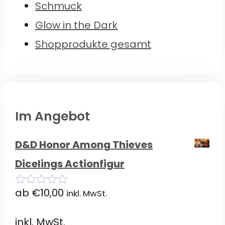
Schmuck
Glow in the Dark
Shopprodukte gesamt
Im Angebot
D&D Honor Among Thieves
Dicelings Actionfigur
ab
€
10,00
inkl. MwSt.
0
von
5
inkl. MwSt.