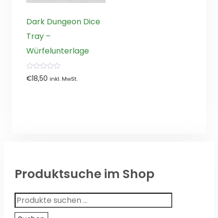
Dark Dungeon Dice
Tray –
Würfelunterlage
0
€
18,50
inkl. MwSt.
von
5
Produktsuche im Shop
Suchen
nach: