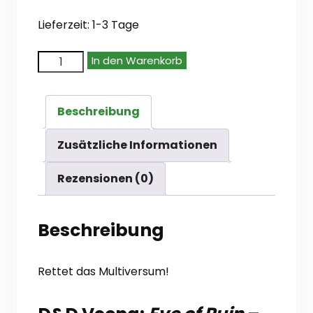
Lieferzeit:
1-3 Tage
D&D
In den Warenkorb
Vecna:
Eve
Beschreibung
of
Ruin
Zusätzliche Informationen
-
Rezensionen (0)
Alternatives
Cover
Beschreibung
(en)
Menge
Rettet das Multiversum!