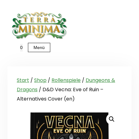
Zum
Inhalt
springen
Menü
0
Start
/
Shop
/
Rollenspiele
/
Dungeons &
Dragons
/ D&D Vecna: Eve of Ruin –
Alternatives Cover (en)