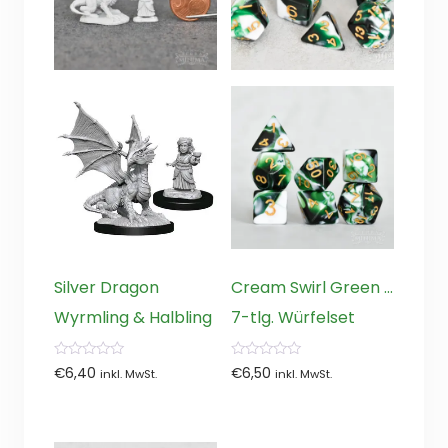
Silver Dragon
Cream Swirl Green …
Wyrmling & Halbling
7-tlg. Würfelset
0
0
€
6,40
€
6,50
inkl. MwSt.
inkl. MwSt.
von
von
5
5