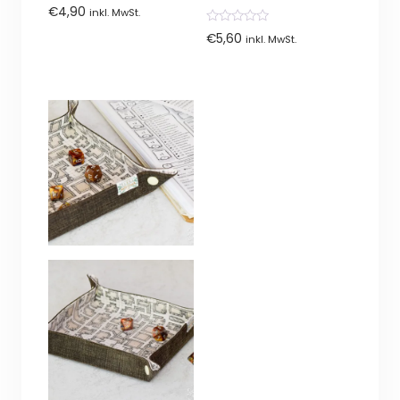
0
€
4,90
inkl. MwSt.
von
5
0
€
5,60
inkl. MwSt.
von
5