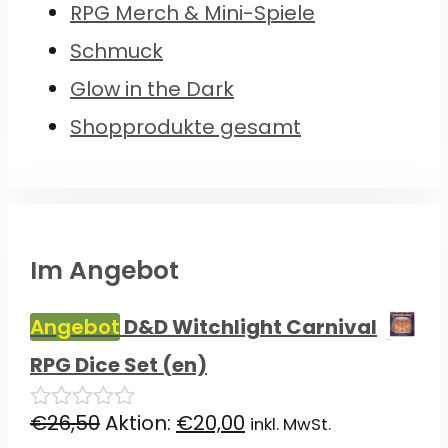
RPG Merch & Mini-Spiele
Schmuck
Glow in the Dark
Shopprodukte gesamt
Im Angebot
Angebot
D&D Witchlight Carnival
RPG Dice Set (en)
Ursprünglicher
Aktueller
€
26,50
Aktion:
€
20,00
inkl. MwSt.
0
von