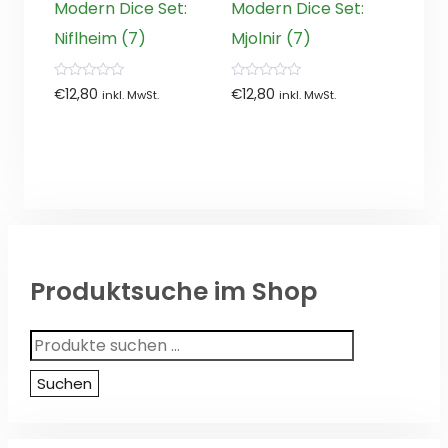
Modern Dice Set:
Modern Dice Set:
Niflheim (7)
Mjolnir (7)
0
0
€
12,80
€
12,80
inkl. MwSt.
inkl. MwSt.
von
von
5
5
Produktsuche im Shop
Suchen
nach:
Suchen