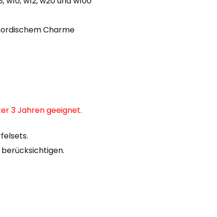
8, w10, w12, w20 und w100
t nordischem Charme
nter 3 Jahren geeignet.
felsets.
u berücksichtigen.