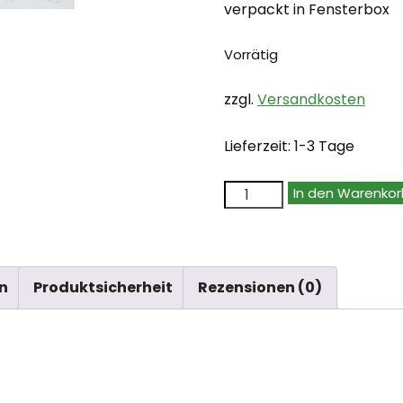
verpackt in Fensterbox
Vorrätig
zzgl.
Versandkosten
Lieferzeit:
1-3 Tage
Q-
In den Warenkor
Workshop
Viking
Modern
n
Produktsicherheit
Rezensionen (0)
Dice
Set:
Niflheim
(7)