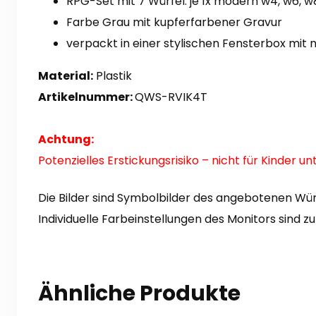
RPG-Set mit 7 Würfel: je 1x modern w4, w6, w
Farbe Grau mit kupferfarbener Gravur
verpackt in einer stylischen Fensterbox mi
Material:
Plastik
Artikelnummer:
QWS-RVIK4T
Achtung:
Potenzielles Erstickungsrisiko – nicht für Kinder u
Die Bilder sind Symbolbilder des angebotenen Wür
Individuelle Farbeinstellungen des Monitors sind z
Ähnliche Produkte