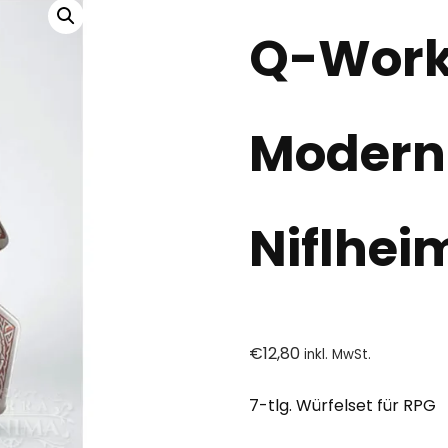
Q-Work
Modern 
Niflhei
€
12,80
inkl. MwSt.
7-tlg. Würfelset für RPG