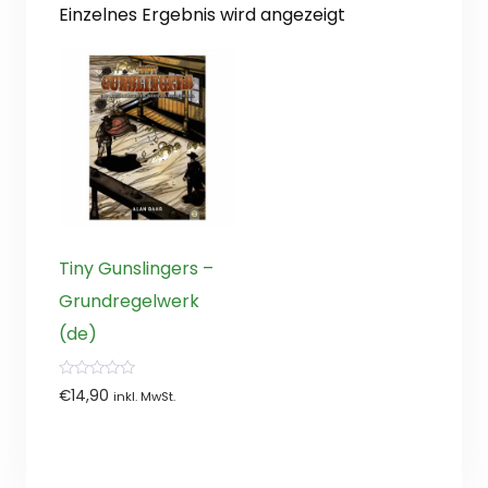
Einzelnes Ergebnis wird angezeigt
Tiny Gunslingers –
Grundregelwerk
(de)
0
€
14,90
inkl. MwSt.
von
5