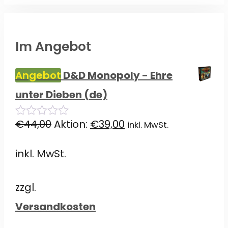
Im Angebot
Angebot
D&D Monopoly - Ehre
unter Dieben (de)
Ursprünglicher
Aktueller
€
44,00
Aktion:
€
39,00
inkl. MwSt.
0
von
Preis
Preis
5
inkl. MwSt.
war:
ist:
€44,00
€39,00.
zzgl.
Versandkosten