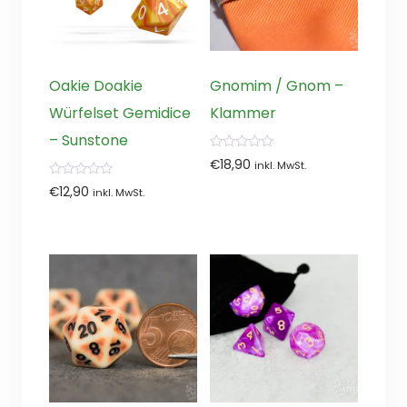
Oakie Doakie
Gnomim / Gnom –
Würfelset Gemidice
Klammer
– Sunstone
0
€
18,90
inkl. MwSt.
von
5
0
€
12,90
inkl. MwSt.
von
5