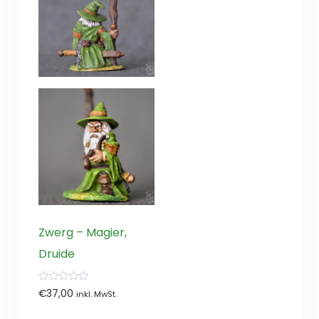
Zwerg – Magier,
Druide
0
€
37,00
inkl. MwSt.
von
5