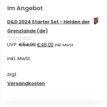
Im Angebot
D&D 2024 Starter Set - Helden der
Grenzlande (de)
Ursprünglicher
Aktueller
UVP:
€
54,99
€
46,00
inkl. MwSt.
0
von
Preis
Preis
5
inkl. MwSt.
war:
ist:
€54,99
€46,00.
zzgl.
Versandkosten