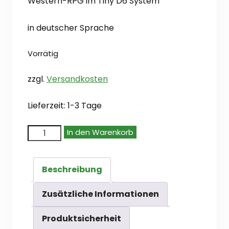
Western-RPG im Tiny D6 System
in deutscher Sprache
Vorrätig
zzgl.
Versandkosten
Lieferzeit:
1-3 Tage
Tiny
In den Warenkorb
Gunslingers
-
Beschreibung
Grundregelwerk
(de)
Zusätzliche Informationen
Menge
Produktsicherheit