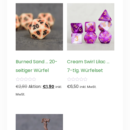
Burned Sand … 20-
Cream Swirl Lilac …
seitiger Würfel
7-tlg. Würfelset
0
0
Ursprünglicher
Aktueller
€
2,80
Aktion:
€
1,90
€
6,50
inkl.
inkl. MwSt.
von
von
5
5
Preis
Preis
MwSt.
war:
ist:
€2,80
€1,90.