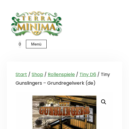
Zum
Inhalt
springen
Menü
0
Start
/
Shop
/
Rollenspiele
/
Tiny D6
/ Tiny
Gunslingers – Grundregelwerk (de)