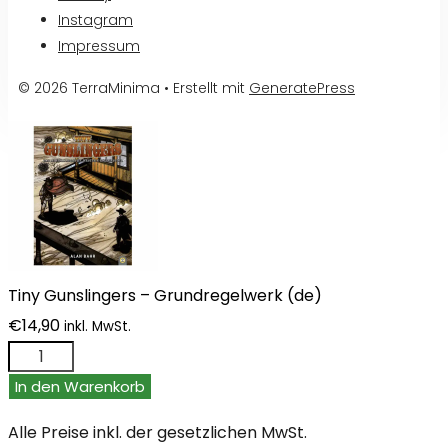
Instagram
Impressum
© 2026 TerraMinima
• Erstellt mit
GeneratePress
Tiny Gunslingers – Grundregelwerk (de)
€
14,90
inkl. MwSt.
Tiny
Gunslingers
In den Warenkorb
-
Alle Preise inkl. der gesetzlichen MwSt.
Grundregelwerk