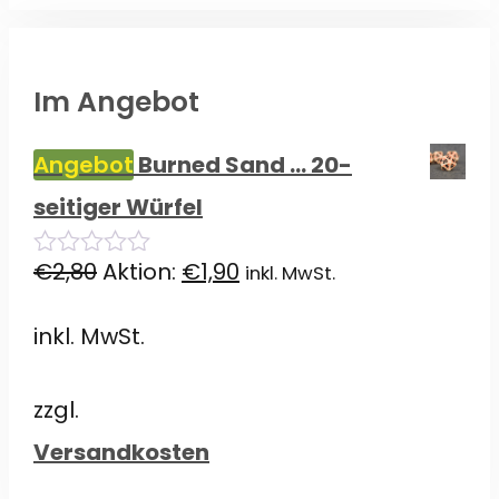
Im Angebot
Angebot
Burned Sand ... 20-
seitiger Würfel
Ursprünglicher
Aktueller
€
2,80
Aktion:
€
1,90
inkl. MwSt.
0
von
Preis
Preis
5
inkl. MwSt.
war:
ist:
€2,80
€1,90.
zzgl.
Versandkosten