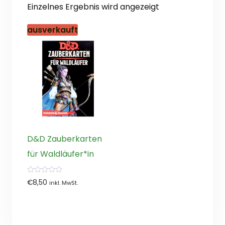
Einzelnes Ergebnis wird angezeigt
ausverkauft
D&D Zauberkarten
für Waldläufer*in
0
€
8,50
inkl. MwSt.
von
5