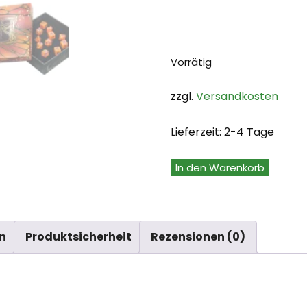
Vorrätig
zzgl.
Versandkosten
Lieferzeit:
2-4 Tage
D&D
In den Warenkorb
Witchlight
Carnival
RPG
n
Produktsicherheit
Rezensionen (0)
Dice
Set
(en)