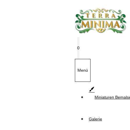
Zum
Inhalt
springen
0
Menü
Miniaturen Bemals
Galerie