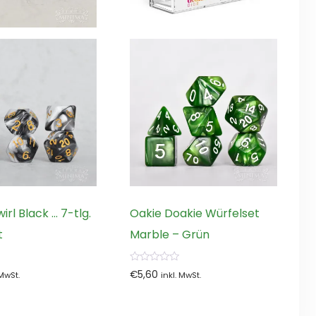
rl Black … 7-tlg.
Oakie Doakie Würfelset
t
Marble – Grün
0
€
5,60
 MwSt.
inkl. MwSt.
von
5