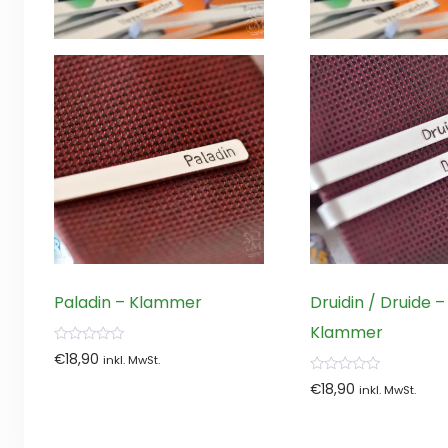
Paladin – Klammer
Druidin / Druide –
Klammer
0
€
18,90
inkl. MwSt.
von
5
0
€
18,90
inkl. MwSt.
von
5