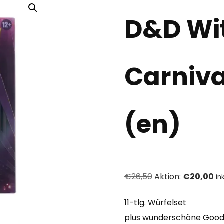
D&D Wit
Carniva
(en)
Ursprünglicher
Ak
€
26,50
Aktion:
€
20,00
in
Preis
Pr
11-tlg. Würfelset
war:
ist:
plus wunderschöne Good
€26,50
€2