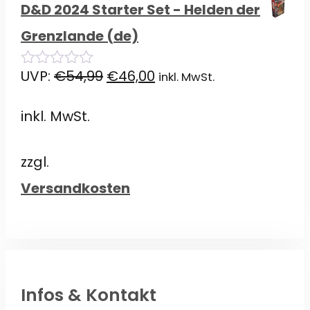
D&D 2024 Starter Set - Helden der
Grenzlande (de)
Ursprünglicher
Aktueller
UVP:
€
54,99
€
46,00
inkl. MwSt.
0
von
Preis
Preis
5
inkl. MwSt.
war:
ist:
€54,99
€46,00.
zzgl.
Versandkosten
Infos & Kontakt