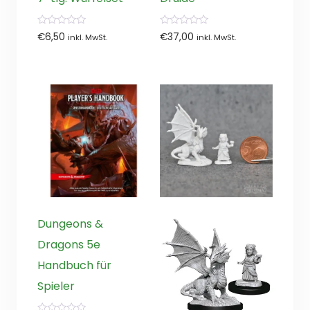
0
0
€
6,50
€
37,00
inkl. MwSt.
inkl. MwSt.
von
von
5
5
Dungeons &
Dragons 5e
Handbuch für
Spieler