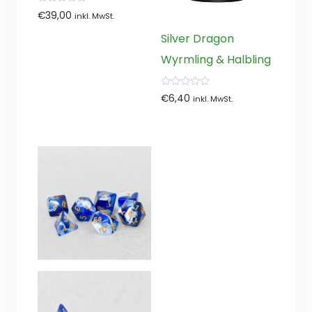
0
€
39,00
inkl. MwSt.
von
5
Silver Dragon
Wyrmling & Halbling
0
€
6,40
inkl. MwSt.
von
5