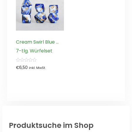
Cream Swirl Blue …
7-tlg. Würfelset
0
€
6,50
inkl. MwSt.
von
5
Produktsuche im Shop