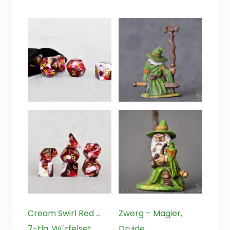
Cream Swirl Red …
Zwerg – Magier,
7-tlg. Würfelset
Druide