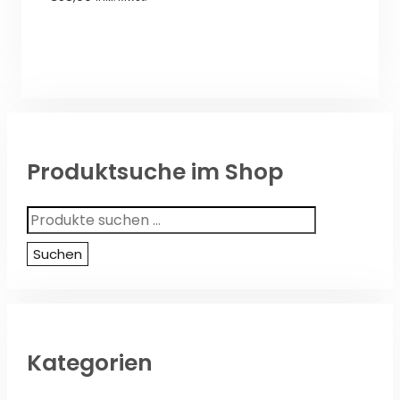
von
5
Produktsuche im Shop
Suchen
nach:
Suchen
Kategorien