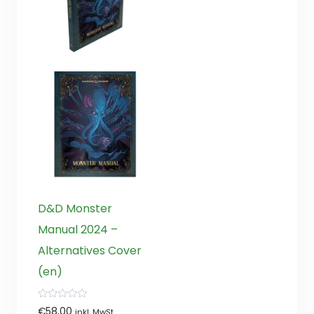
D&D Monster
Manual 2024 –
Alternatives Cover
(en)
0
€
58,00
inkl. MwSt.