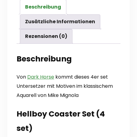
HELLBOY
Beschreibung
Coaster
Set
Zusätzliche Informationen
-
Rezensionen (0)
Untersetzer
(4)
Beschreibung
Menge
Von
Dark Horse
kommt dieses 4er set
Untersetzer mit Motiven im klassischem
Aquarell von Mike Mignola
Hellboy Coaster Set (4
set)