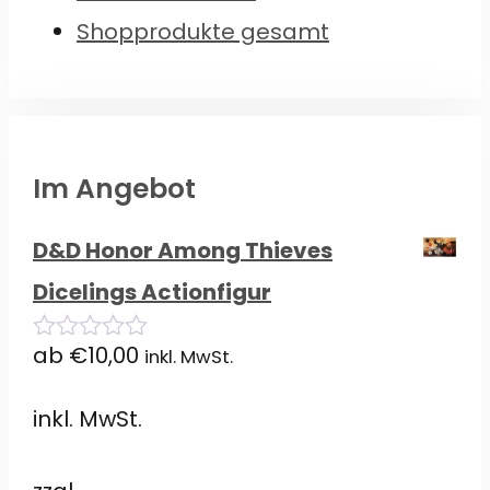
Shopprodukte gesamt
Im Angebot
D&D Honor Among Thieves
Dicelings Actionfigur
ab
€
10,00
inkl. MwSt.
0
von
5
inkl. MwSt.