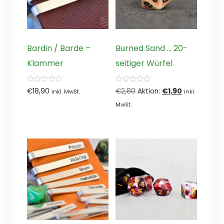
Bardin / Barde –
Burned Sand … 20-
Klammer
seitiger Würfel
0
0
Ursprünglicher
Aktueller
€
18,90
€
2,80
Aktion:
€
1,90
inkl. MwSt.
inkl.
von
von
5
5
Preis
Preis
MwSt.
war:
ist:
€2,80
€1,90.