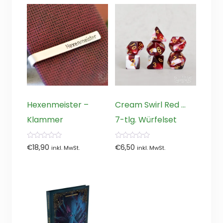
Hexenmeister –
Cream Swirl Red …
Klammer
7-tlg. Würfelset
0
0
€
18,90
€
6,50
inkl. MwSt.
inkl. MwSt.
von
von
5
5