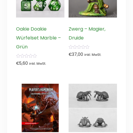
Oakie Doakie
Zwerg – Magier,
Würfelset Marble –
Druide
Grün
0
€
37,00
inkl. MwSt.
von
5
0
€
5,60
inkl. MwSt.
von
5