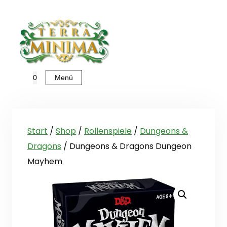
Zum
Inhalt
springen
Menü
0
Start
/
Shop
/
Rollenspiele
/
Dungeons &
Dragons
/ Dungeons & Dragons Dungeon
Mayhem