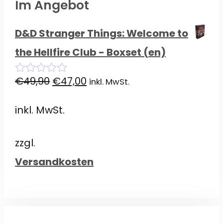
Im Angebot
D&D Stranger Things: Welcome to
the Hellfire Club - Boxset (en)
Ursprünglicher
Aktueller
€
49,90
€
47,00
inkl. MwSt.
0
von
Preis
Preis
5
inkl. MwSt.
war:
ist:
€49,90
€47,00.
zzgl.
Versandkosten