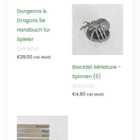
Dungeons &
Dragons 5e
Handbuch für
Spieler
0
€
39,00
inkl. MwSt.
von
5
Blacklist Miniature –
Spinnen (5)
0
€
4,90
inkl. MwSt.
von
5