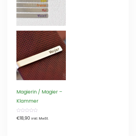
Magierin / Magier –
Klammer
0
€
18,90
inkl. MwSt.
von
5