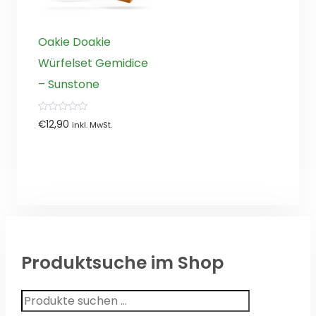
Oakie Doakie
Würfelset Gemidice
– Sunstone
0
€
12,90
inkl. MwSt.
von
5
Produktsuche im Shop
Suchen