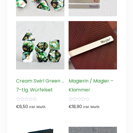
Cream Swirl Green …
Magierin / Magier –
7-tlg. Würfelset
Klammer
0
0
€
6,50
€
18,90
inkl. MwSt.
inkl. MwSt.
von
von
5
5