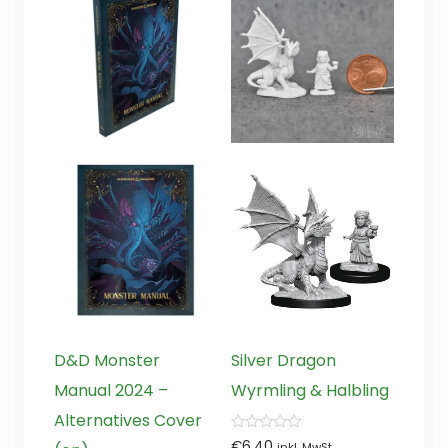
D&D Monster
Silver Dragon
Manual 2024 –
Wyrmling & Halbling
Alternatives Cover
0
€
6,40
inkl. MwSt.