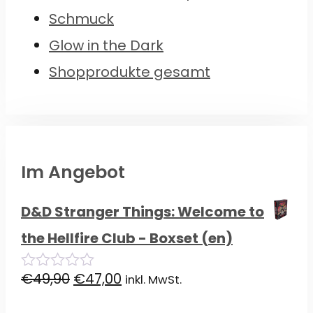
Schmuck
Glow in the Dark
Shopprodukte gesamt
Im Angebot
D&D Stranger Things: Welcome to
the Hellfire Club - Boxset (en)
Ursprünglicher
Aktueller
€
49,90
€
47,00
inkl. MwSt.
0
von
Preis
Preis
5