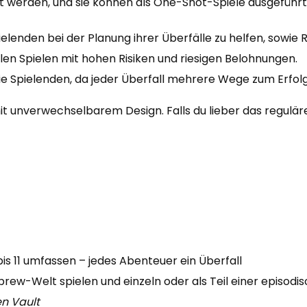
t werden, und sie können als One-Shot-Spiele ausgefüh
lenden bei der Planung ihrer Überfälle zu helfen, sowie R
ellen Spielen mit hohen Risiken und riesigen Belohnungen.
e Spielenden, da jeder Überfall mehrere Wege zum Erfolg
 mit unverwechselbarem Design.
Falls du lieber das regulär
bis 11 umfassen – jedes Abenteuer ein Überfall
ew-Welt spielen und einzeln oder als Teil einer episod
n Vault