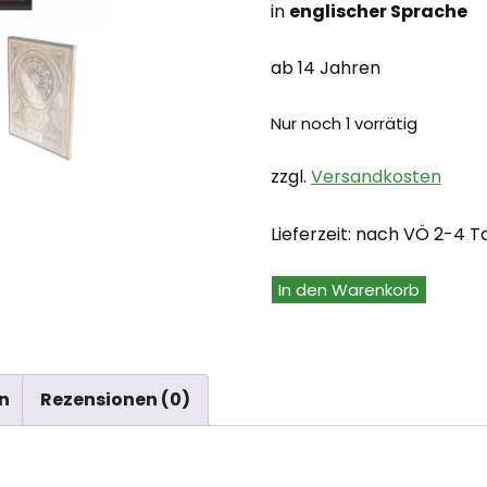
in
englischer Sprache
ab 14 Jahren
Nur noch 1 vorrätig
zzgl.
Versandkosten
Lieferzeit:
nach VÖ 2-4 T
D&D
In den Warenkorb
Keys
from
the
n
Rezensionen (0)
Golden
Vault
Alt-