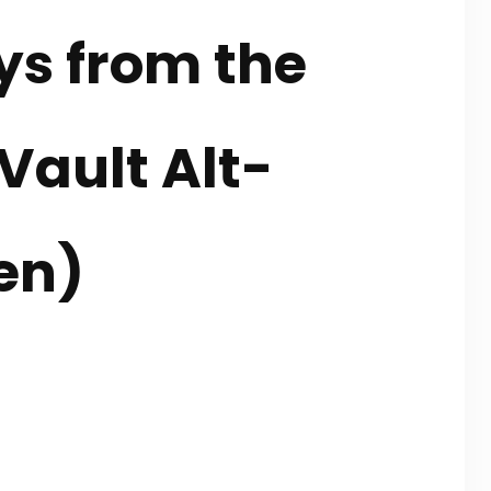
s from the
Vault Alt-
en)