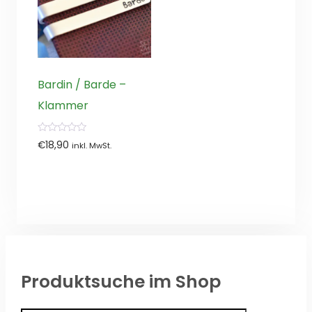
Bardin / Barde –
Klammer
0
€
18,90
inkl. MwSt.
von
5
Produktsuche im Shop