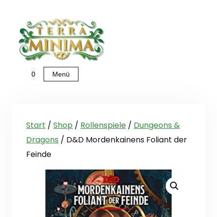
Zum
Inhalt
springen
Menü
0
Start
/
Shop
/
Rollenspiele
/
Dungeons &
Dragons
/ D&D Mordenkainens Foliant der
Feinde