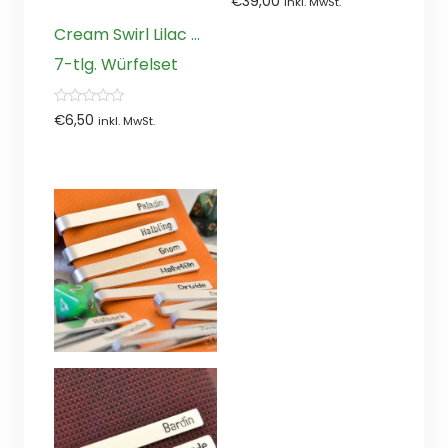
€
39,00
inkl. MwSt.
von
5
Cream Swirl Lilac …
7-tlg. Würfelset
0
€
6,50
inkl. MwSt.
von
5