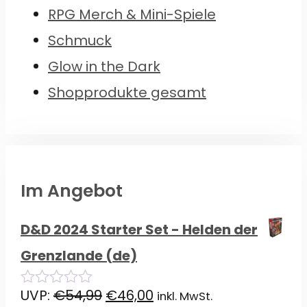
RPG Merch & Mini-Spiele
Schmuck
Glow in the Dark
Shopprodukte gesamt
Im Angebot
D&D 2024 Starter Set - Helden der
Grenzlande (de)
Ursprünglicher
Aktueller
UVP:
€
54,99
€
46,00
inkl. MwSt.
0