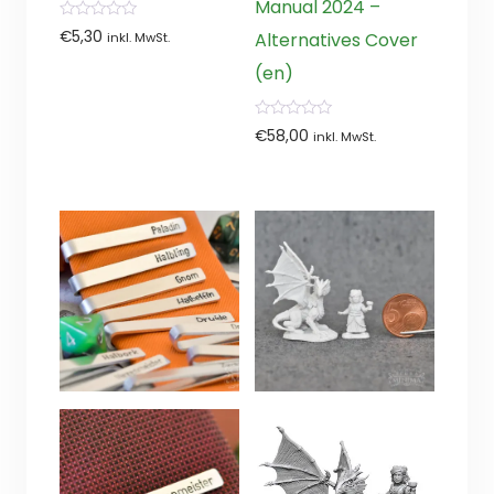
Manual 2024 –
0
€
5,30
Alternatives Cover
inkl. MwSt.
von
5
(en)
0
€
58,00
inkl. MwSt.
von
5