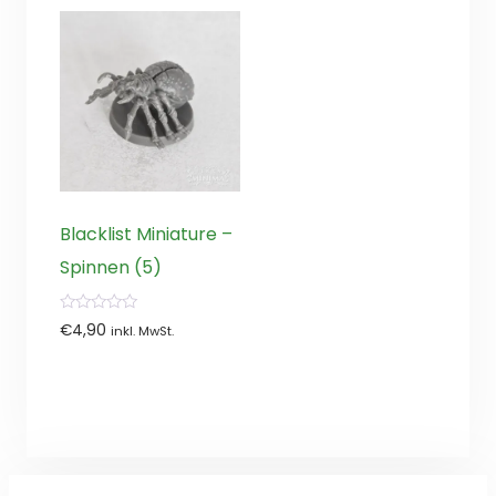
Blacklist Miniature –
Spinnen (5)
0
€
4,90
inkl. MwSt.
von
5