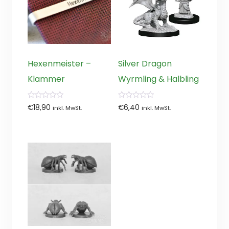
Hexenmeister –
Silver Dragon
Klammer
Wyrmling & Halbling
0
0
€
18,90
€
6,40
inkl. MwSt.
inkl. MwSt.
von
von
5
5