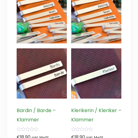
Bardin / Barde –
Klerikerin / Kleriker –
Klammer
Klammer
0
0
€
18,90
€
18,90
inkl. MwSt.
inkl. MwSt.