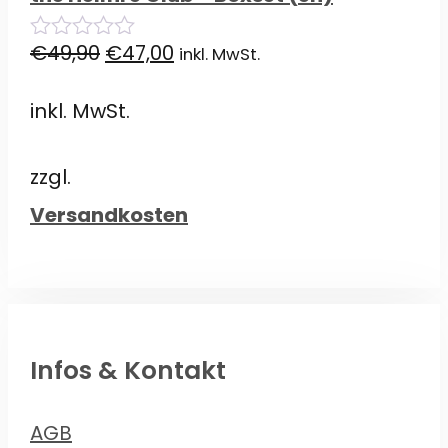
Ursprünglicher
Aktueller
€
49,90
€
47,00
inkl. MwSt.
0
von
Preis
Preis
5
inkl. MwSt.
war:
ist:
€49,90
€47,00.
zzgl.
Versandkosten
Infos & Kontakt
AGB