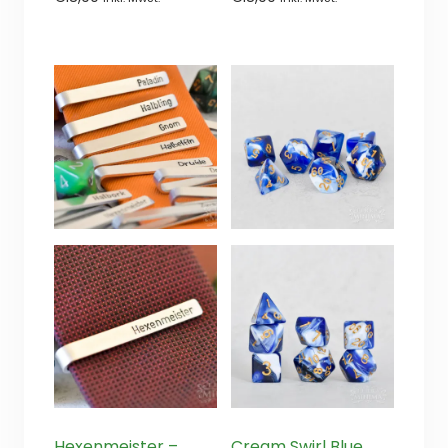
von
von
5
5
Hexenmeister –
Cream Swirl Blue …