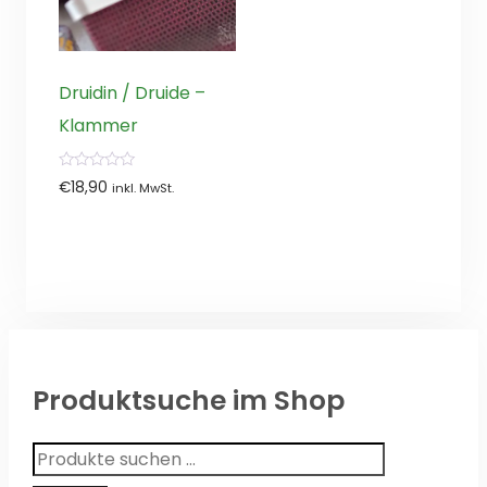
Druidin / Druide –
Klammer
0
€
18,90
inkl. MwSt.
von
5
Produktsuche im Shop
Suchen