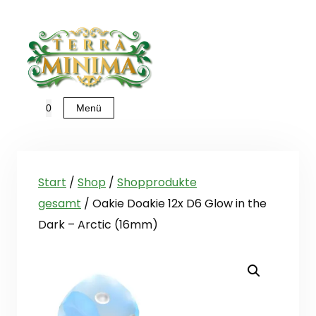
Zum
Inhalt
springen
Menü
0
Start
/
Shop
/
Shopprodukte
gesamt
/ Oakie Doakie 12x D6 Glow in the
Dark – Arctic (16mm)