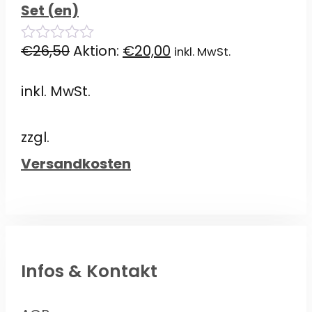
Set (en)
Ursprünglicher
Aktueller
€
26,50
Aktion:
€
20,00
inkl. MwSt.
0
von
Preis
Preis
5
inkl. MwSt.
war:
ist:
€26,50
€20,00.
zzgl.
Versandkosten
Infos & Kontakt