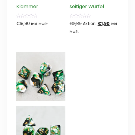
Klammer
seitiger Würfel
0
0
Ursprünglicher
Aktueller
€
18,90
€
2,80
Aktion:
€
1,90
inkl. MwSt.
inkl.
von
von
5
5
Preis
Preis
MwSt.
war:
ist:
€2,80
€1,90.