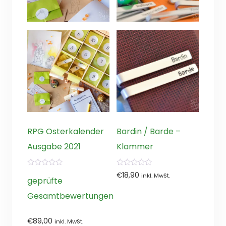
RPG Osterkalender
Bardin / Barde –
Ausgabe 2021
Klammer
0
0
€
18,90
inkl. MwSt.
von
von
geprüfte
5
5
Gesamtbewertungen
€
89,00
inkl. MwSt.