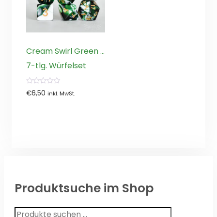
Cream Swirl Green …
7-tlg. Würfelset
0
€
6,50
inkl. MwSt.
von
5
Produktsuche im Shop
Suchen