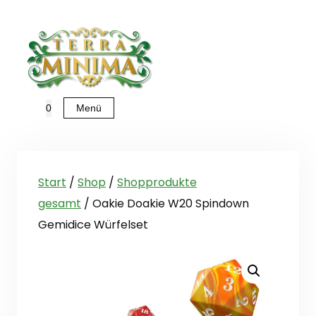
Zum
Inhalt
springen
Menü
0
Start
/
Shop
/
Shopprodukte
gesamt
/ Oakie Doakie W20 Spindown
Gemidice Würfelset