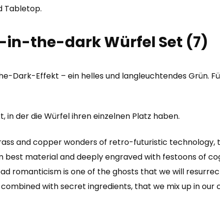
Menge
d Tabletop.
in-the-dark Würfel Set (7)
The-Dark-Effekt – ein helles und langleuchtendes Grün. Fü
, in der die Würfel ihren einzelnen Platz haben.
brass and copper wonders of retro-futuristic technology, 
m best material and deeply engraved with festoons of co
d romanticism is one of the ghosts that we will resurrect i
but combined with secret ingredients, that we mix up in our 