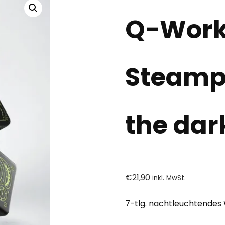
Q-Work
Steamp
the dar
€
21,90
inkl. MwSt.
7-tlg. nachtleuchtendes 