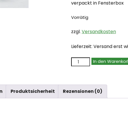
verpackt in Fensterbox
Vorrätig
zzgl.
Versandkosten
Lieferzeit:
Versand erst wi
Q-
In den Warenkor
Workshop
Steampunk
Glow
n
Produktsicherheit
Rezensionen (0)
in
the
dark
Würfelset