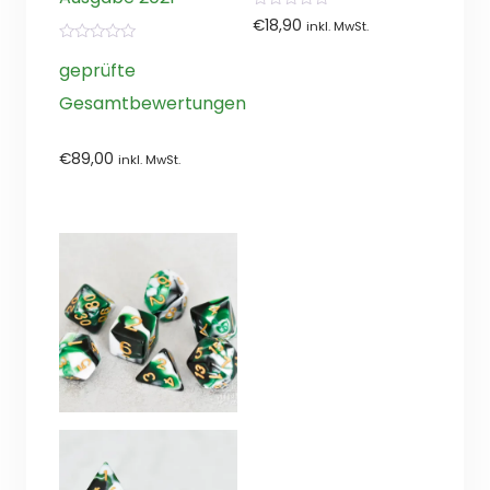
0
€
18,90
inkl. MwSt.
von
5
0
von
geprüfte
5
Gesamtbewertungen
€
89,00
inkl. MwSt.