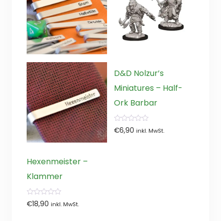
D&D Nolzur’s
Miniatures – Half-
Ork Barbar
0
€
6,90
inkl. MwSt.
von
5
Hexenmeister –
Klammer
0
€
18,90
inkl. MwSt.
von
5