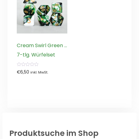
Cream Swirl Green …
7-tlg. Würfelset
0
€
6,50
inkl. MwSt.
von
5
Produktsuche im Shop