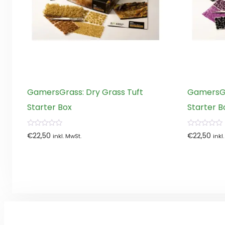
GamersGrass: Dry Grass Tuft
GamersGr
Starter Box
Starter B
0
0
€
22,50
€
22,50
inkl. MwSt.
inkl
von
von
5
5