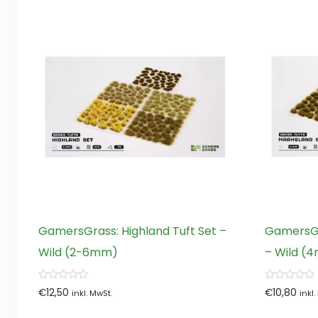
GamersGrass: Highland Tuft Set –
GamersGr
Wild (2-6mm)
– Wild 
0
0
€
12,50
€
10,80
inkl. MwSt.
inkl
von
von
5
5