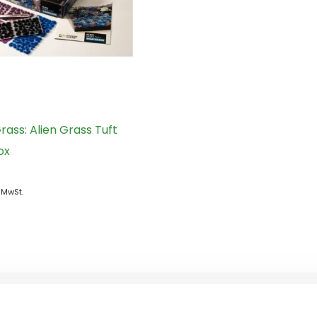
ass: Alien Grass Tuft
ox
. MwSt.