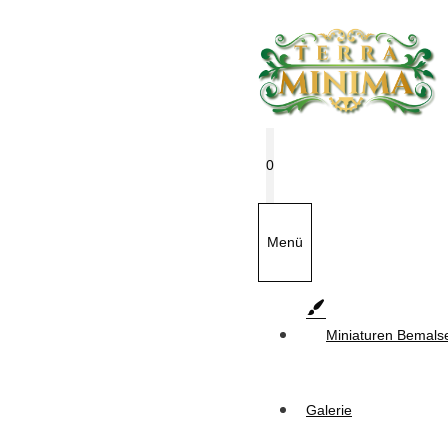
Zum
Inhalt
springen
0
Menü
Miniaturen Bemals
Galerie