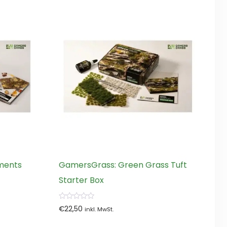
ments
GamersGrass: Green Grass Tuft
Starter Box
0
€
22,50
inkl. MwSt.
von
5