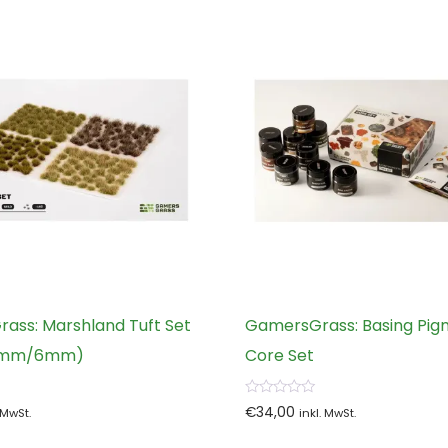
ass: Marshland Tuft Set
GamersGrass: Basing Pig
(4mm/6mm)
Core Set
0
€
34,00
. MwSt.
inkl. MwSt.
von
5