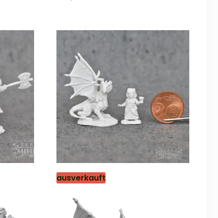
von
5
ausverkauft