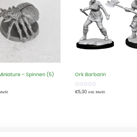
 Miniature – Spinnen (5)
Ork Barbarin
0
€
5,30
 MwSt.
inkl. MwSt.
von
5