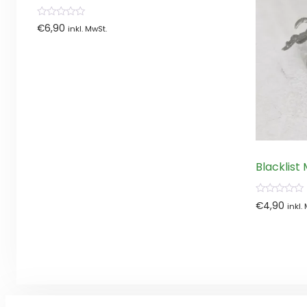
0
€
6,90
inkl. MwSt.
von
5
Blacklist
0
€
4,90
inkl.
von
5