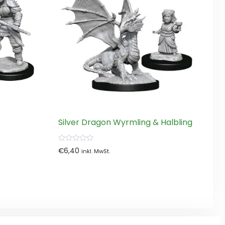
Silver Dragon Wyrmling & Halbling
0
€
6,40
inkl. MwSt.
von
5