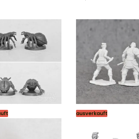
von
5
uft
ausverkauft