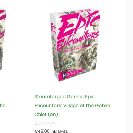
Steamforged Games Epic
the
Encounters: Village of the Goblin
Chief (en)
0
€
49,00
inkl. MwSt.