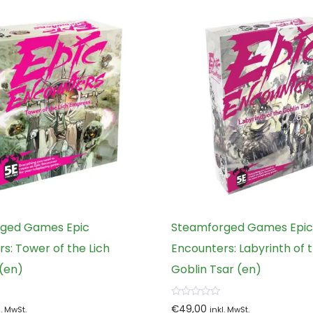
ged Games Epic
Steamforged Games Epic
s: Tower of the Lich
Encounters: Labyrinth of 
(en)
Goblin Tsar (en)
0
€
49,00
l. MwSt.
inkl. MwSt.