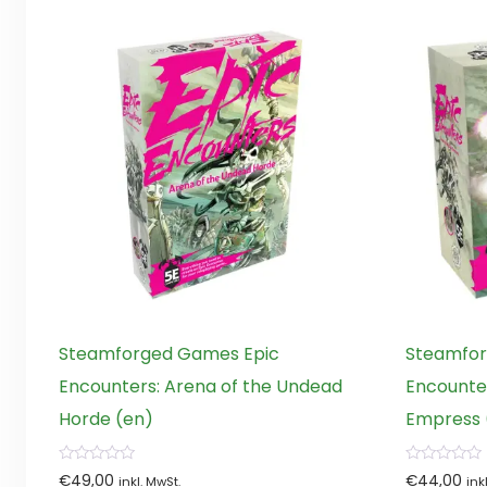
Steamforged Games Epic
Steamfor
Encounters: Arena of the Undead
Encounter
Horde (en)
Empress 
0
0
€
49,00
€
44,00
inkl. MwSt.
ink