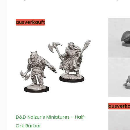
von
von
5
5
ausverkauft
ausverka
D&D Nolzur’s Miniatures – Half-
Ork Barbar