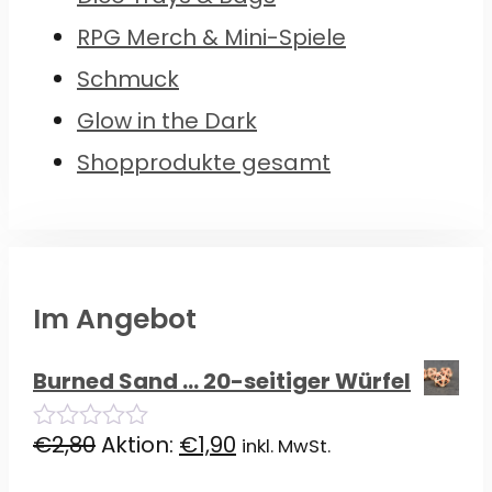
RPG Merch & Mini-Spiele
Schmuck
Glow in the Dark
Shopprodukte gesamt
Im Angebot
Burned Sand ... 20-seitiger Würfel
Ursprünglicher
Aktueller
€
2,80
Aktion:
€
1,90
inkl. MwSt.
0
von
Preis
Preis
5