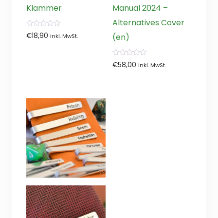
Klammer
Manual 2024 –
Alternatives Cover
0
€
18,90
(en)
inkl. MwSt.
von
5
0
€
58,00
inkl. MwSt.
von
5