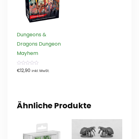
Dungeons &
Dragons Dungeon
Mayhem
0
€
12,90
inkl. MwSt.
von
5
Ähnliche Produkte