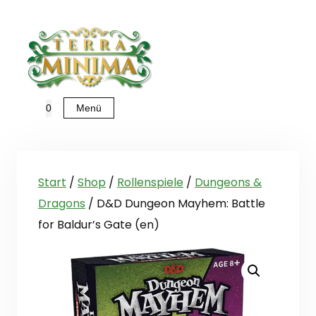
Zum
Inhalt
springen
Menü
0
Start
/
Shop
/
Rollenspiele
/
Dungeons &
Dragons
/ D&D Dungeon Mayhem: Battle
for Baldur’s Gate (en)