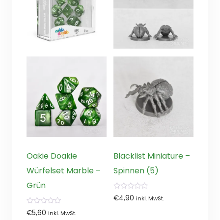
Oakie Doakie
Blacklist Miniature –
Würfelset Marble –
Spinnen (5)
Grün
0
€
4,90
inkl. MwSt.
von
5
0
€
5,60
inkl. MwSt.
von