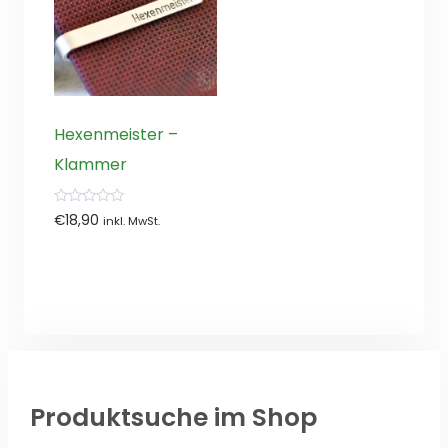
Hexenmeister –
Klammer
0
€
18,90
inkl. MwSt.
von
5
Produktsuche im Shop