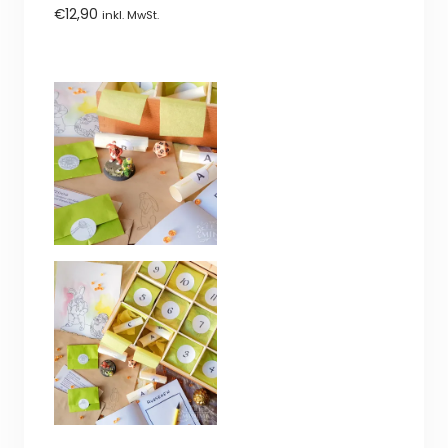
5
0
€
12,90
inkl. MwSt.
von
5