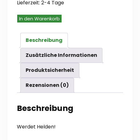
Lieferzeit:
2-4 Tage
Pathfinder
In den Warenkorb
2
-
Beschreibung
Einsteigerbox
Zusätzliche Informationen
(de)
Menge
Produktsicherheit
Rezensionen (0)
Beschreibung
Werdet Helden!