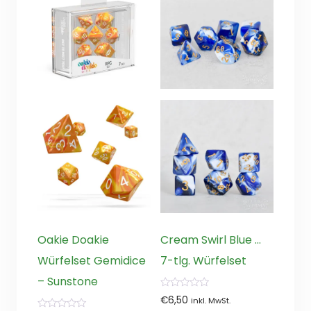
Oakie Doakie
Cream Swirl Blue …
Würfelset Gemidice
7-tlg. Würfelset
– Sunstone
0
€
6,50
inkl. MwSt.
von