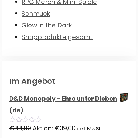
RPG Merch & Mini-Spiele
Schmuck
Glow in the Dark
Shopprodukte gesamt
Im Angebot
D&D Monopoly - Ehre unter Dieben
(de)
Ursprünglicher
Aktueller
€
44,00
Aktion:
€
39,00
inkl. MwSt.
0
von