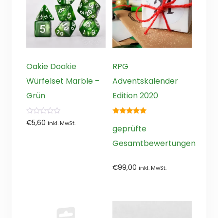
Oakie Doakie
RPG
Würfelset Marble –
Adventskalender
Grün
Edition 2020
0
5.00
€
5,60
inkl. MwSt.
von
von 5
geprüfte
5
Gesamtbewertungen
€
99,00
inkl. MwSt.