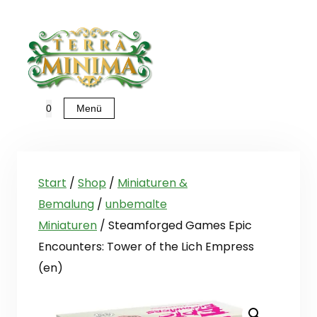
Zum
Inhalt
springen
Menü
0
Start
/
Shop
/
Miniaturen &
Bemalung
/
unbemalte
Miniaturen
/ Steamforged Games Epic
Encounters: Tower of the Lich Empress
(en)