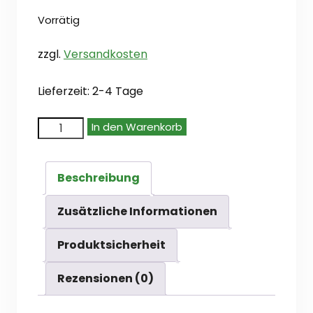
Vorrätig
zzgl.
Versandkosten
Lieferzeit:
2-4 Tage
Steamforged
In den Warenkorb
Games
Epic
Beschreibung
Encounters:
Tower
Zusätzliche Informationen
of
Produktsicherheit
the
Lich
Rezensionen (0)
Empress