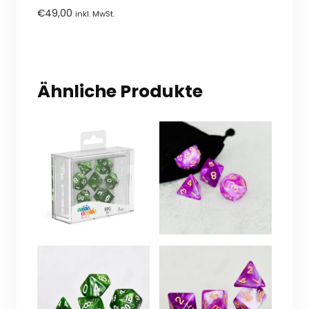
0
€
49,00
inkl. MwSt.
von
5
Ähnliche Produkte