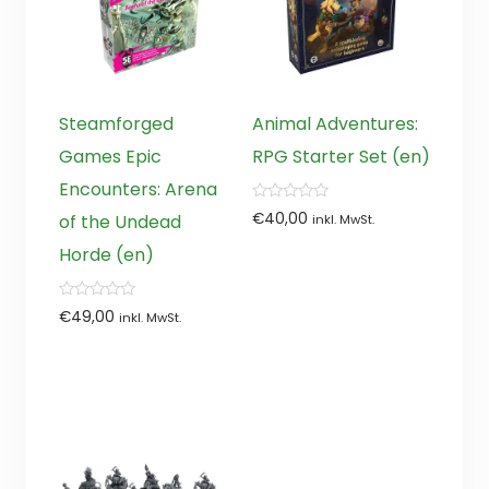
Steamforged
Animal Adventures:
Games Epic
RPG Starter Set (en)
Encounters: Arena
0
€
40,00
of the Undead
inkl. MwSt.
von
5
Horde (en)
0
€
49,00
inkl. MwSt.
von
5