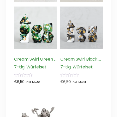
Cream Swirl Green …
Cream Swirl Black …
7-tlg. Würfelset
7-tlg. Würfelset
0
0
€
6,50
€
6,50
inkl. MwSt.
inkl. MwSt.
von
von
5
5