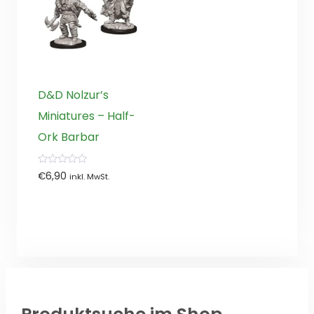
D&D Nolzur’s
Miniatures – Half-
Ork Barbar
0
€
6,90
inkl. MwSt.
von
5