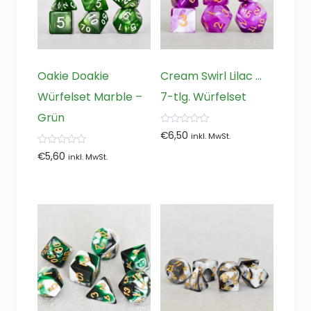
Oakie Doakie
Cream Swirl Lilac …
Würfelset Marble –
7-tlg. Würfelset
Grün
0
€
6,50
inkl. MwSt.
von
5
0
€
5,60
inkl. MwSt.
von
5