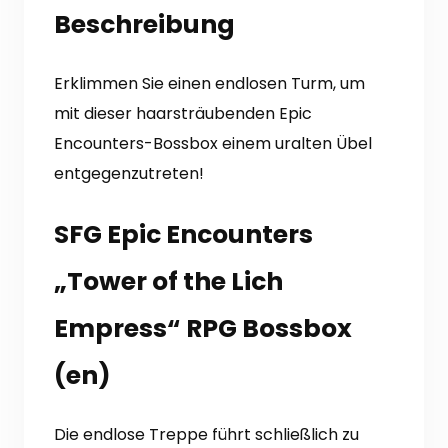
(en)
Beschreibung
Menge
Erklimmen Sie einen endlosen Turm, um
mit dieser haarsträubenden Epic
Encounters-Bossbox einem uralten Übel
entgegenzutreten!
SFG Epic Encounters
„Tower of the Lich
Empress“ RPG Bossbox
(en)
Die endlose Treppe führt schließlich zu