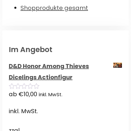
Shopprodukte gesamt
Im Angebot
D&D Honor Among Thieves
Dicelings Actionfigur
ab
€
10,00
inkl. MwSt.
0
von
5
inkl. MwSt.
zzgl.