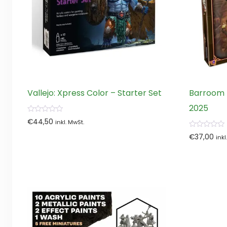
Vallejo: Xpress Color – Starter Set
Barroom 
2025
0
€
44,50
inkl. MwSt.
von
5
0
€
37,00
inkl
von
5