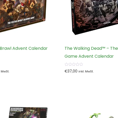
Brawl Advent Calendar
The Walking Dead™ – The
Game Advent Calendar
0
€
37,00
. MwSt.
inkl. MwSt.
von
5