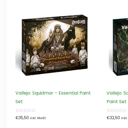
Vallejo: Squidmar – Essential Paint
Vallejo: 
Set
Paint Set
0
0
€
35,50
€
32,50
inkl. MwSt.
inkl
von
von
5
5