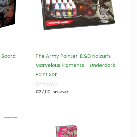
 Board
The Army Painter: D&D Nolzur’s
Marvelous Pigments – Underdark
Paint Set
0
€
27,00
inkl. MwSt.
von
5