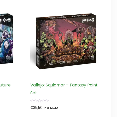
Future
Vallejo: Squidmar – Fantasy Paint
Set
0
€
35,50
inkl. MwSt.
von
5