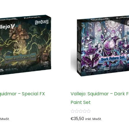
Squidmar – Special FX
Vallejo: Squidmar – Dark 
Paint Set
0
€
35,50
. MwSt.
inkl. MwSt.
von
5