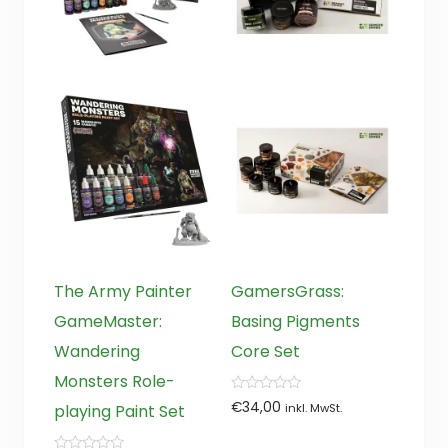
The Army Painter
GamersGrass:
GameMaster:
Basing Pigments
Wandering
Core Set
Monsters Role-
0
€
34,00
playing Paint Set
inkl. MwSt.
von
5