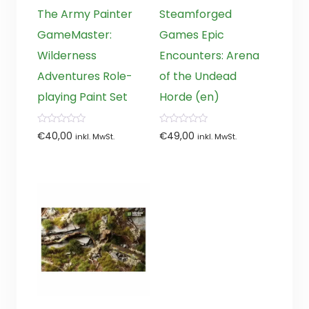
The Army Painter
Steamforged
GameMaster:
Games Epic
Wilderness
Encounters: Arena
Adventures Role-
of the Undead
playing Paint Set
Horde (en)
0
0
€
40,00
€
49,00
inkl. MwSt.
inkl. MwSt.
von
von
5
5