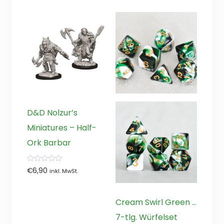
D&D Nolzur’s
Miniatures – Half-
Ork Barbar
0
€
6,90
inkl. MwSt.
von
5
Cream Swirl Green …
7-tlg. Würfelset