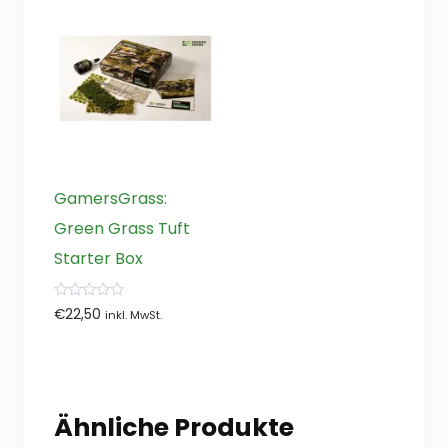
GamersGrass:
Green Grass Tuft
Starter Box
0
€
22,50
inkl. MwSt.
von
5
Ähnliche Produkte