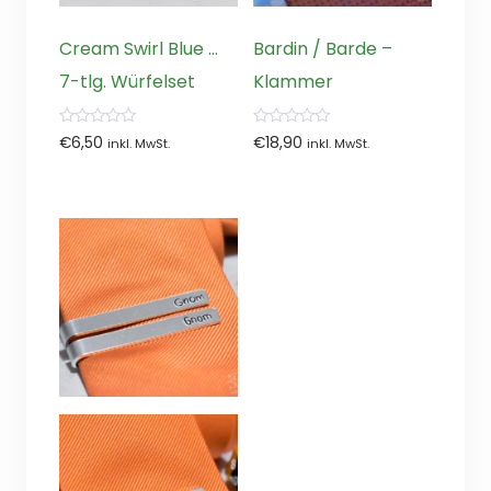
Cream Swirl Blue …
Bardin / Barde –
7-tlg. Würfelset
Klammer
0
0
€
6,50
€
18,90
inkl. MwSt.
inkl. MwSt.
von
von
5
5