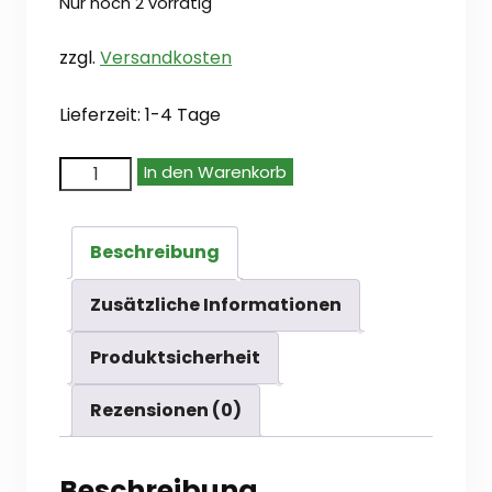
Nur noch 2 vorrätig
zzgl.
Versandkosten
Lieferzeit:
1-4 Tage
The
In den Warenkorb
Army
Painter
Beschreibung
GameMaster:
Adventure
Zusätzliche Informationen
Starter
Produktsicherheit
Role-
playing
Rezensionen (0)
Paint
Set
Beschreibung