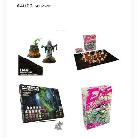
0
€
40,00
inkl. MwSt.
von
5