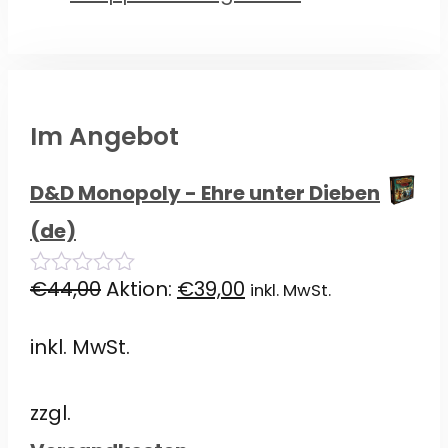
Im Angebot
D&D Monopoly - Ehre unter Dieben
(de)
Ursprünglicher
Aktueller
€
44,00
Aktion:
€
39,00
inkl. MwSt.
0
von
Preis
Preis
5
inkl. MwSt.
war:
ist:
€44,00
€39,00.
zzgl.