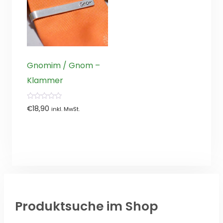
Gnomim / Gnom –
Klammer
0
€
18,90
inkl. MwSt.
von
5
Produktsuche im Shop