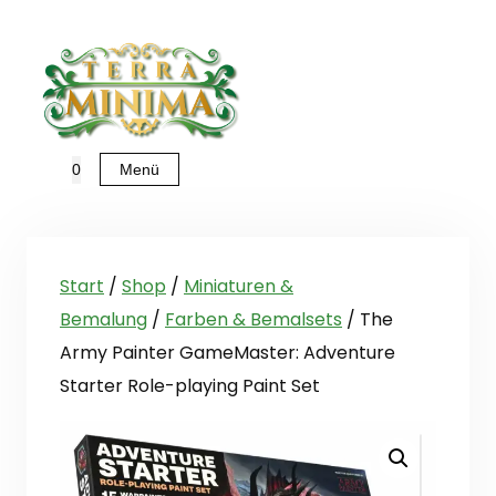
Zum
Inhalt
springen
Menü
0
Start
/
Shop
/
Miniaturen &
Bemalung
/
Farben & Bemalsets
/ The
Army Painter GameMaster: Adventure
Starter Role-playing Paint Set