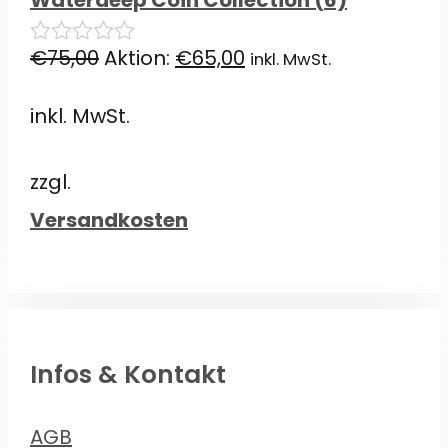
Ursprünglicher
Aktueller
€
75,00
Aktion:
€
65,00
inkl. MwSt.
0
von
Preis
Preis
5
inkl. MwSt.
war:
ist:
€75,00
€65,00.
zzgl.
Versandkosten
Infos & Kontakt
AGB