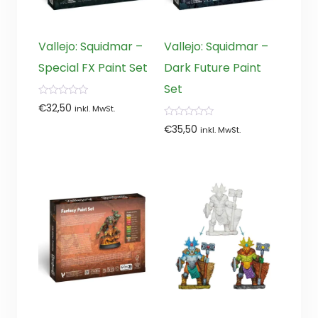
Vallejo: Squidmar –
Vallejo: Squidmar –
Special FX Paint Set
Dark Future Paint
Set
0
€
32,50
inkl. MwSt.
von
5
0
€
35,50
inkl. MwSt.
von
5