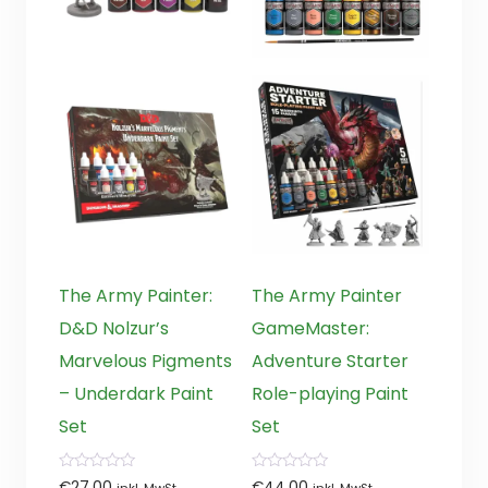
The Army Painter:
The Army Painter
D&D Nolzur’s
GameMaster:
Marvelous Pigments
Adventure Starter
– Underdark Paint
Role-playing Paint
Set
Set
0
0
€
27,00
€
44,00