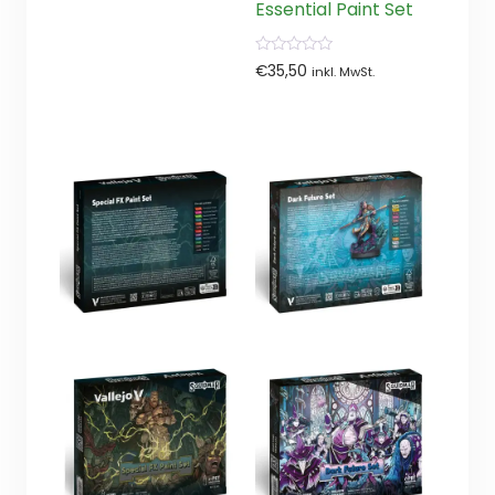
Essential Paint Set
0
€
35,50
inkl. MwSt.
von
5