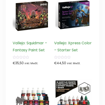
Vallejo: Squidmar –
Vallejo: Xpress Color
Fantasy Paint Set
– Starter Set
0
0
€
35,50
€
44,50
inkl. MwSt.
inkl. MwSt.
von
von
5
5