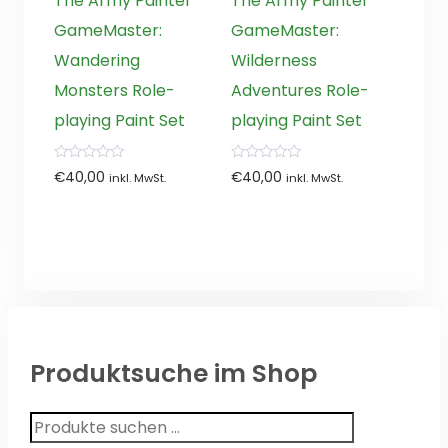
The Army Painter
The Army Painter
GameMaster:
GameMaster:
Wandering
Wilderness
Monsters Role-
Adventures Role-
playing Paint Set
playing Paint Set
0
0
€
40,00
€
40,00
inkl. MwSt.
inkl. MwSt.
von
von
5
5
Produktsuche im Shop
Suchen