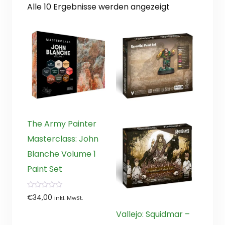
Nach
Alle 10 Ergebnisse werden angezeigt
Aktualität
sortiert
The Army Painter
Masterclass: John
Blanche Volume 1
Paint Set
0
€
34,00
inkl. MwSt.
von
5
Vallejo: Squidmar –