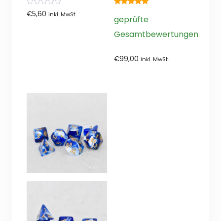
0
5.00
€
5,60
inkl. MwSt.
von
von 5
geprüfte
5
Gesamtbewertungen
€
99,00
inkl. MwSt.