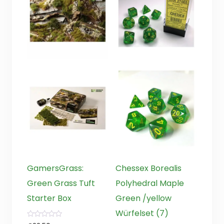
GamersGrass:
Chessex Borealis
Green Grass Tuft
Polyhedral Maple
Starter Box
Green /yellow
Würfelset (7)
0