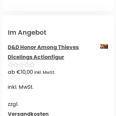
Im Angebot
D&D Honor Among Thieves
Dicelings Actionfigur
ab
€
10,00
inkl. MwSt.
0
von
5
inkl. MwSt.
zzgl.
Versandkosten