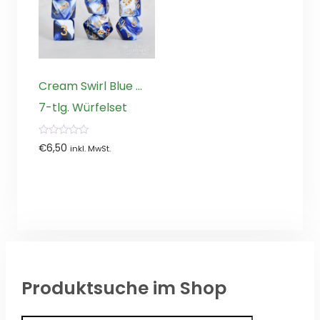
Cream Swirl Blue …
7-tlg. Würfelset
0
€
6,50
inkl. MwSt.
von
5
Produktsuche im Shop