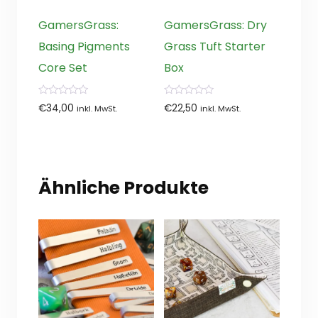
GamersGrass:
GamersGrass: Dry
Basing Pigments
Grass Tuft Starter
Core Set
Box
0
0
€
34,00
€
22,50
inkl. MwSt.
inkl. MwSt.
von
von
5
5
Ähnliche Produkte