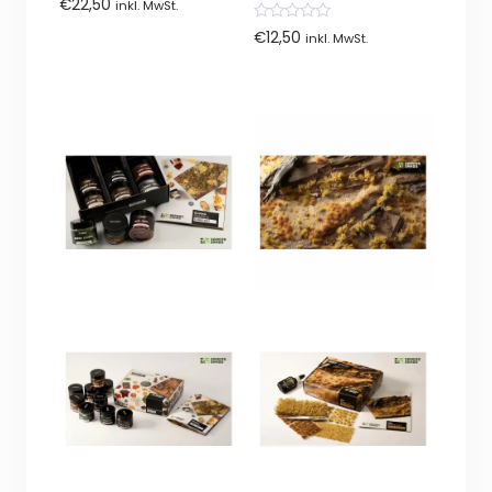
€
22,50
inkl. MwSt.
von
5
0
€
12,50
inkl. MwSt.
von
5