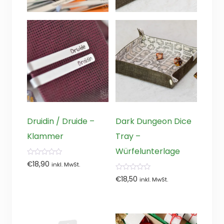
Druidin / Druide –
Dark Dungeon Dice
Klammer
Tray –
Würfelunterlage
0
€
18,90
inkl. MwSt.
von
5
0
€
18,50
inkl. MwSt.
von
5