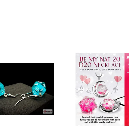
tät
t