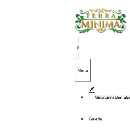
Zum
Inhalt
springen
0
Menü
Miniaturen Bemals
Galerie