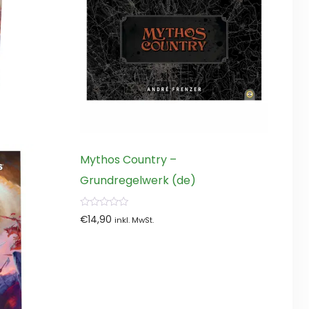
Mythos Country –
Grundregelwerk (de)
0
€
14,90
inkl. MwSt.
von
5