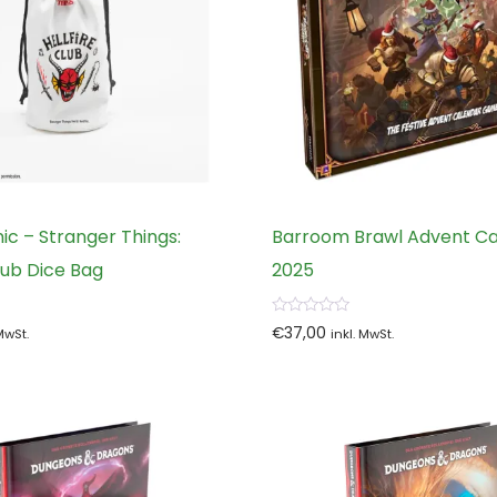
c – Stranger Things:
Barroom Brawl Advent C
Club Dice Bag
2025
0
€
37,00
 MwSt.
inkl. MwSt.
von
5