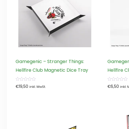
Gamegenic – Stranger Things:
Gamegeni
Hellfire Club Magnetic Dice Tray
Hellfire 
0
0
€
19,50
€
6,50
inkl. MwSt.
inkl.
von
von
5
5