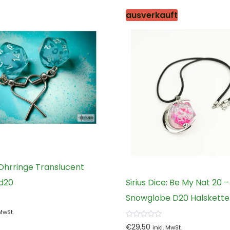
ausverkauft
Ohrringe Translucent
 d20
Sirius Dice: Be My Nat 20 –
Snowglobe D20 Halskette
 MwSt.
0
€
29,50
inkl. MwSt.