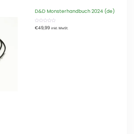
D&D Monsterhandbuch 2024 (de)
0
€
49,99
inkl. MwSt.
von
5