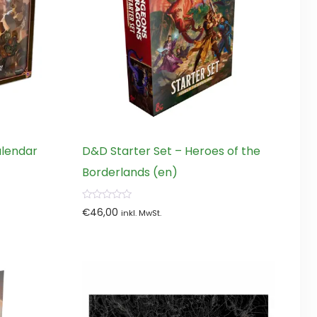
alendar
D&D Starter Set – Heroes of the
Borderlands (en)
0
€
46,00
inkl. MwSt.
von
5