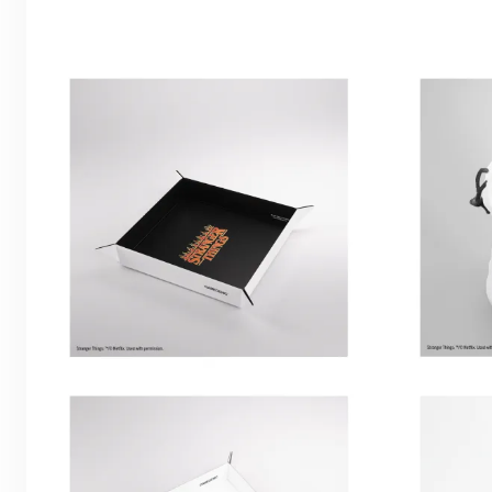
war:
ist:
€54,99
€46,00.