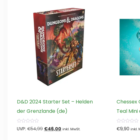
D&D 2024 Starter Set – Helden
Chessex 
der Grenzlande (de)
Teal Mini
0
0
Ursprünglicher
Aktueller
UVP:
€
54,99
€
46,00
€
9,90
inkl. MwSt.
inkl.
von
von
5
5
Preis
Preis