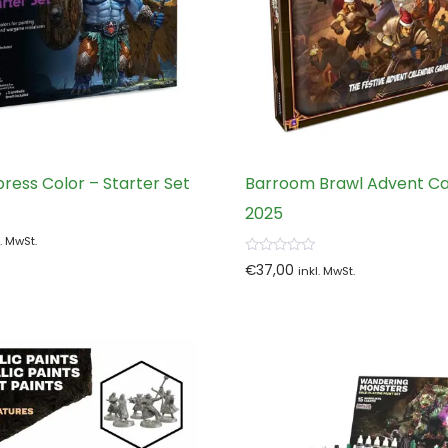
Xpress Color – Starter Set
Barroom Brawl Advent C
2025
l. MwSt.
0
€
37,00
inkl. MwSt.
von
5