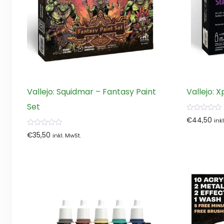
Vallejo: Squidmar – Fantasy Paint
Vallejo: 
Set
0
€
44,50
ink
von
5
0
€
35,50
inkl. MwSt.
von
5