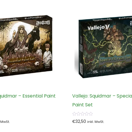
Squidmar – Essential Paint
Vallejo: Squidmar – Specia
Paint Set
0
€
32,50
. MwSt.
inkl. MwSt.
von
5