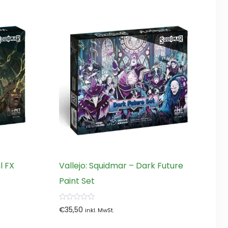
l FX
Vallejo: Squidmar – Dark Future
Paint Set
0
€
35,50
inkl. MwSt.
von
5