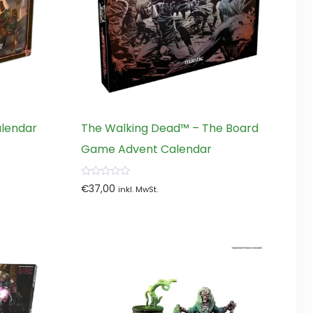
alendar
The Walking Dead™ – The Board
Game Advent Calendar
0
€
37,00
inkl. MwSt.
von
5