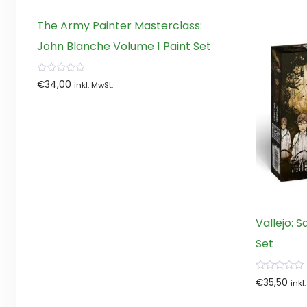
The Army Painter Masterclass:
John Blanche Volume 1 Paint Set
0
€
34,00
inkl. MwSt.
von
5
Vallejo: 
Set
0
€
35,50
inkl
von
5